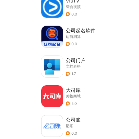
ViuTV
综合视频
0.0
公司起名软件
运势测算
0.0
公司门户
文档表格
1.7
大司库
美妆商城
5.0
公司账
记账
0.0