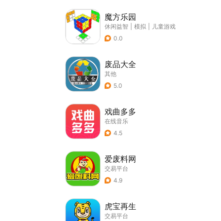
魔方乐园
休闲益智
|
模拟
|
儿童游戏
0.0
废品大全
其他
5.0
戏曲多多
在线音乐
4.5
爱废料网
交易平台
4.9
虎宝再生
交易平台