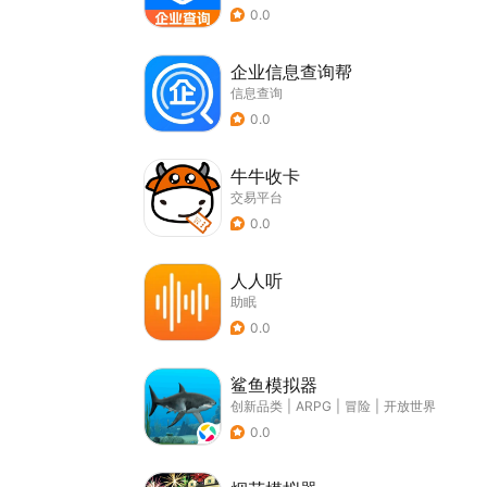
0.0
企业信息查询帮
信息查询
0.0
牛牛收卡
交易平台
0.0
人人听
助眠
0.0
鲨鱼模拟器
创新品类
|
ARPG
|
冒险
|
开放世界
0.0