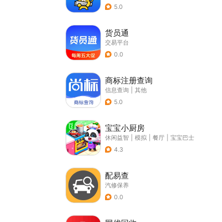
5.0
货员通
交易平台
0.0
商标注册查询
信息查询
|
其他
5.0
宝宝小厨房
休闲益智
|
模拟
|
餐厅
|
宝宝巴士
4.3
配易查
汽修保养
0.0