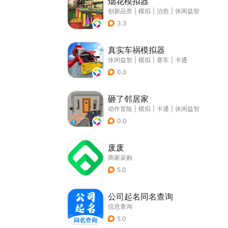
烟花模拟器
创新品类
|
模拟
|
治愈
|
休闲益智
3.3
真实车祸模拟器
休闲益智
|
模拟
|
赛车
|
卡通
0.0
砸了邻居家
动作冒险
|
模拟
|
卡通
|
休闲益智
0.0
废废
商家采购
5.0
公司起名同名查询
信息查询
5.0