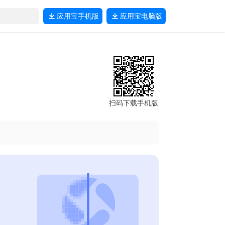
应用宝
手机版
应用宝
电脑版
扫码下载手机版