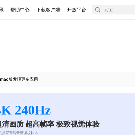
讯
帮助中心
下载客户端
开放平台
mac版发现更多应用
4K 240Hz
超清画质 超高帧率 极致视觉体验
讯独家智能音画调校技术