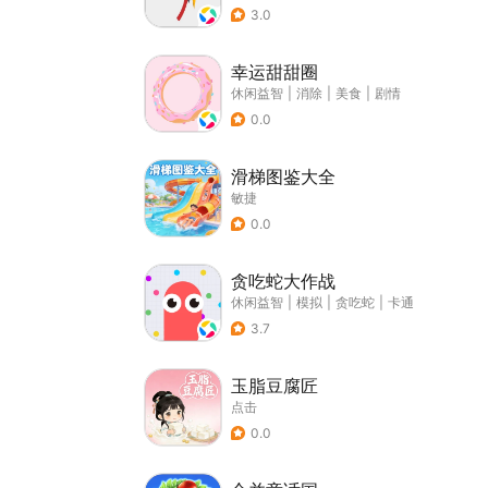
3.0
幸运甜甜圈
休闲益智
|
消除
|
美食
|
剧情
0.0
滑梯图鉴大全
敏捷
0.0
贪吃蛇大作战
休闲益智
|
模拟
|
贪吃蛇
|
卡通
3.7
玉脂豆腐匠
点击
0.0