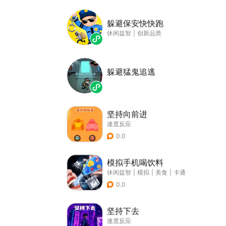
躲避保安快快跑
休闲益智
|
创新品类
躲避猛鬼追逃
坚持向前进
速度反应
0.0
模拟手机喝饮料
休闲益智
|
模拟
|
美食
|
卡通
0.0
坚持下去
速度反应