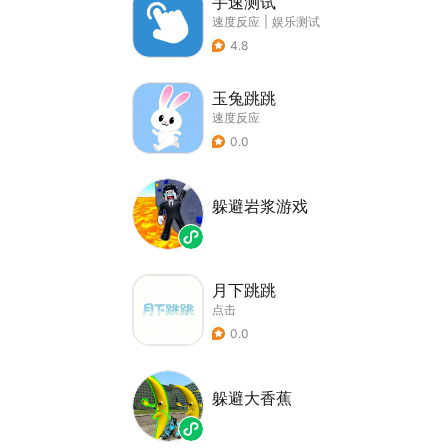
手速测试
速度反应
|
娱乐测试
4.8
玉兔跳跳
速度反应
0.0
躲避岩浆游戏
月下跳跳
点击
0.0
躲避大香蕉