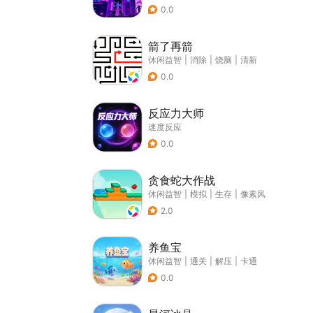
0.0
箭了再箭
休闲益智
|
消除
|
烧脑
|
清新
0.0
反应力大师
速度反应
0.0
贪食蛇大作战
休闲益智
|
模拟
|
生存
|
像素风
2.0
养鱼宝
休闲益智
|
通关
|
解压
|
卡通
0.0