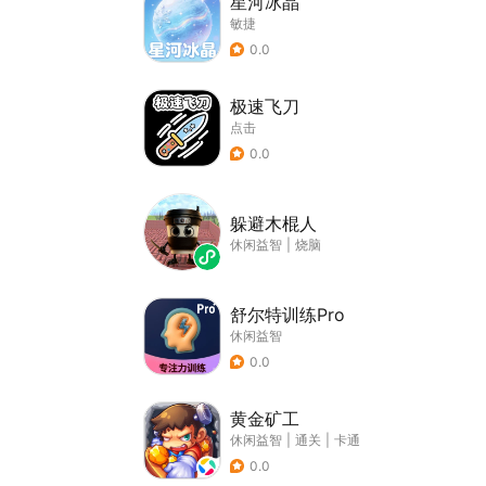
星河冰晶
敏捷
0.0
极速飞刀
点击
0.0
躲避木棍人
休闲益智
|
烧脑
舒尔特训练Pro
休闲益智
0.0
黄金矿工
休闲益智
|
通关
|
卡通
0.0