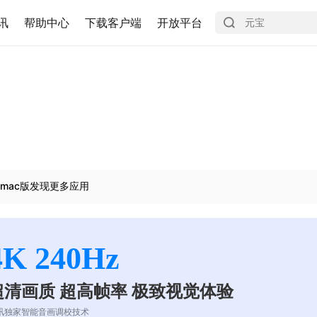
讯
帮助中心
下载客户端
开放平台
mac版发现更多应用
4K 240Hz
超清画质 超高帧率 极致视觉体验
讯独家智能音画调校技术