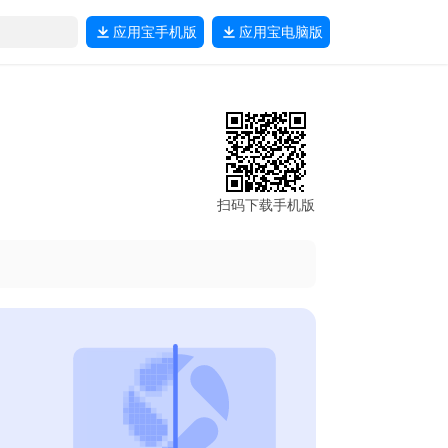
应用宝
手机版
应用宝
电脑版
扫码下载手机版