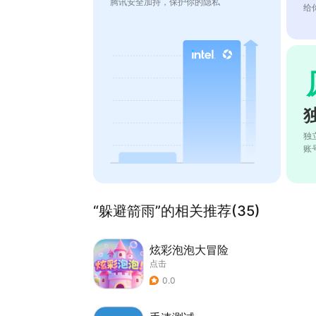
腾讯安全加持，保护你的隐私
给
独
账
“躲避箭雨”的相关推荐(35)
炫彩泡泡大冒险
点击
0.0