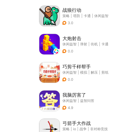
战狼行动
策略
|
塔防
|
卡通
|
休闲益智
3.0
大炮射击
休闲益智
|
弹射
|
街机
|
卡通
0.0
巧剪千样帮手
休闲益智
|
模拟
|
解压
|
剪纸
0.0
我脑厉害了
休闲益智
|
益智问答
4.9
弓箭手大作战
策略
|
io
|
战争
|
非对称竞技