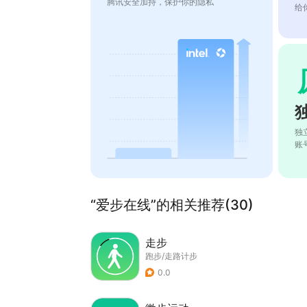
腾讯安全加持，保护你的隐私
给
独
账
“爱步在线”的相关推荐(30)
走步
跑步/走路计步
0.0