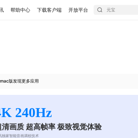
讯
帮助中心
下载客户端
开放平台
mac版发现更多应用
4K 240Hz
超清画质 超高帧率 极致视觉体验
讯独家智能音画调校技术