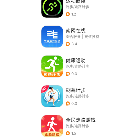
运动健康
跑步/走路计步
1.2
南网在线
综合服务
|
充值缴费
3.4
健康运动
跑步/走路计步
0.0
朝暮计步
跑步/走路计步
0.0
全民走路赚钱
跑步/走路计步
1.5