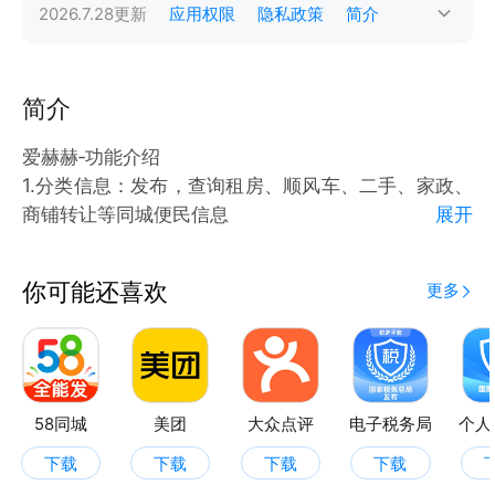
2026.7.28
更新
应用权限
隐私政策
简介
简介
爱赫赫‑功能介绍
1.分类信息：发布，查询租房、顺风车、二手、家政、
商铺转让等同城便民信息
展开
2.同城活动：发起/报名亲子、商家优惠、公益、同城
交友聚会
你可能还喜欢
更多
3.商城：实体店开通线上店铺，上架活动与套餐
4.黑卡：店铺商品折扣等权益
5. 同城商圈：浏览周边实体店，查看店铺优惠、在线
咨询店家、获取到店导航路线。
6. 八通群聊：群内成员人数很多；可创建邻里、行
58同城
美团
大众点评
电子税务局
个人
业、兴趣社群；适合搭建大型本地社群
下载
下载
下载
下载
7. 出租朋友圈：用户接朋友圈转发任务赚佣金，商家