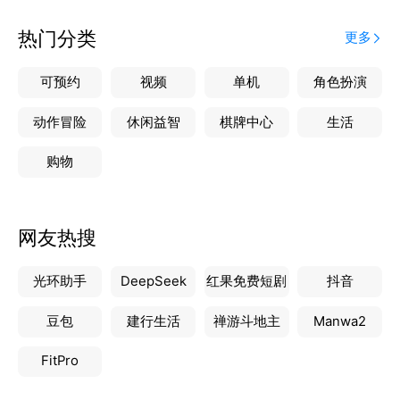
投放本地推广订单
8. 发布微信群：自定加群人地域范围，精准引流周边
热门分类
更多
用户加入私域微信群，借此营销增收。
9.同城114：分类本地商户黄页，支持搜索、一键拨号
可预约
视频
单机
角色扮演
联系商家
动作冒险
休闲益智
棋牌中心
生活
购物
网友热搜
光环助手
DeepSeek
红果免费短剧
抖音
豆包
建行生活
禅游斗地主
Manwa2
FitPro