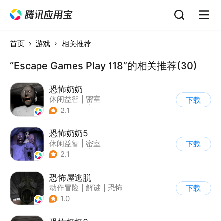
首页
游戏
相关推荐
“Escape Games Play 118”的相关推荐(30)
恐怖奶奶
休闲益智
|
密室
下载
|
恐怖奶奶
|
单机
2.1
恐怖奶奶5
休闲益智
|
密室
下载
|
恐怖奶奶
|
单机
2.1
恐怖屋逃脱
动作冒险
|
解谜
|
恐怖
下载
|
暗黑
1.0