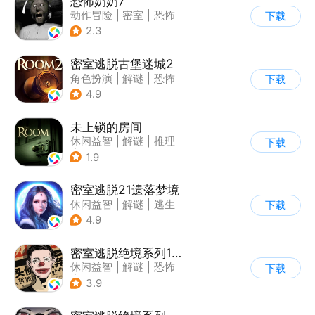
恐怖奶奶7
动作冒险
|
密室
|
恐怖
下载
|
恐怖奶奶
2.3
密室逃脱古堡迷城2
角色扮演
|
解谜
|
恐怖
下载
|
密室逃脱
4.9
未上锁的房间
休闲益智
|
解谜
|
推理
下载
|
脑洞
1.9
密室逃脱21遗落梦境
休闲益智
|
解谜
|
逃生
下载
|
密室逃脱
4.9
密室逃脱绝境系列11游乐园
休闲益智
|
解谜
|
恐怖
下载
|
密室逃脱
3.9