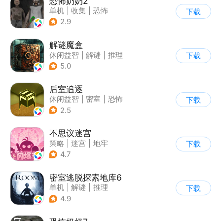
恐怖奶奶2
单机
|
收集
|
恐怖
下载
|
恐怖奶奶
2.9
解谜魔盒
休闲益智
|
解谜
|
推理
下载
|
烧脑
5.0
后室追逐
休闲益智
|
密室
|
恐怖
下载
|
卡通
2.5
不思议迷宫
策略
|
迷宫
|
地牢
下载
|
史莱姆
4.7
密室逃脱探索地库6
单机
|
解谜
|
推理
下载
|
欧美风
4.9