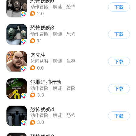
恐怖奶奶6
动作冒险
|
解谜
|
恐怖
下载
|
恐怖奶奶
2.0
恐怖奶奶3
动作冒险
|
解谜
|
恐怖
下载
|
恐怖奶奶
1.1
肉先生
休闲益智
|
解谜
|
生存
下载
|
卡通
0.0
犯罪追捕行动
动作冒险
|
解谜
|
冒险
下载
|
暗黑
3.3
恐怖奶奶4
动作冒险
|
解谜
|
恐怖
下载
|
恐怖奶奶
3.0