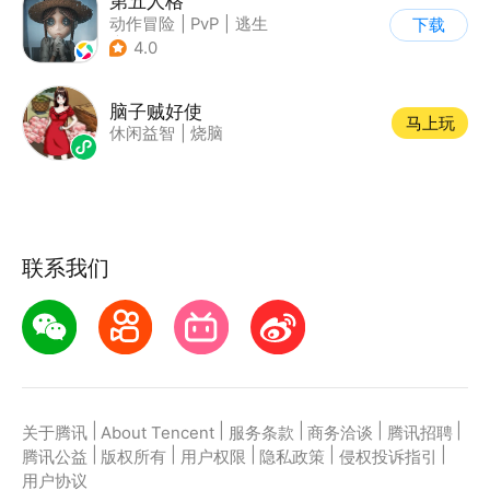
第五人格
动作冒险
|
PvP
|
逃生
下载
|
非对称竞技
4.0
脑子贼好使
马上玩
休闲益智
|
烧脑
联系我们
|
|
|
|
|
关于腾讯
About Tencent
服务条款
商务洽谈
腾讯招聘
|
|
|
|
|
腾讯公益
版权所有
用户权限
隐私政策
侵权投诉指引
用户协议