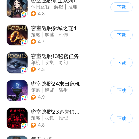
密室逃脱求生系列1极地冒险
休闲益智
|
解谜
|
推理
下载
|
密室逃脱
4.8
密室逃脱影城之谜4
策略
|
解谜
|
恐怖
下载
|
密室逃脱
4.7
密室逃脱13秘密任务
单机
|
收集
|
奇幻
下载
|
密室逃脱
4.3
密室逃脱24末日危机
策略
|
解谜
|
逃生
下载
|
密室逃脱
4.9
密室逃脱23迷失俱乐部
策略
|
收集
|
推理
下载
|
密室逃脱
4.8