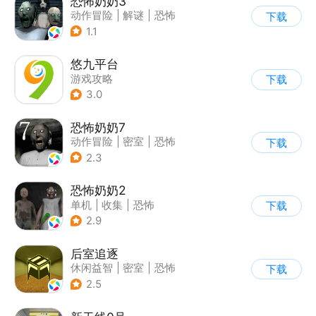
恐怖奶奶3
动作冒险
|
解谜
|
恐怖
下载
|
恐怖奶奶
1.1
悠九平台
游戏攻略
下载
3.0
恐怖奶奶7
动作冒险
|
密室
|
恐怖
下载
|
恐怖奶奶
2.3
恐怖奶奶2
单机
|
收集
|
恐怖
下载
|
恐怖奶奶
2.9
后室追逐
休闲益智
|
密室
|
恐怖
下载
|
卡通
2.5