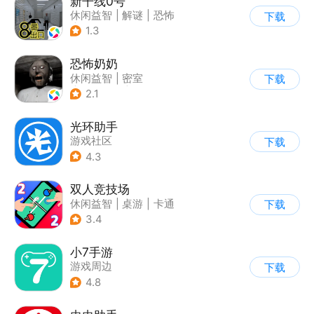
新干线0号
休闲益智
|
解谜
|
恐怖
下载
|
写实
1.3
恐怖奶奶
休闲益智
|
密室
下载
|
恐怖奶奶
|
单机
2.1
光环助手
游戏社区
下载
4.3
双人竞技场
休闲益智
|
桌游
|
卡通
下载
3.4
小7手游
游戏周边
下载
4.8