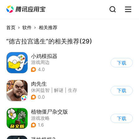
首页
软件
相关推荐
“德古拉宫逃生”的相关推荐(29)
小鸡模拟器
游戏周边
下载
4.0
肉先生
休闲益智
|
解谜
|
生存
下载
|
卡通
0.0
植物僵尸杂交版
游戏攻略
下载
1.6