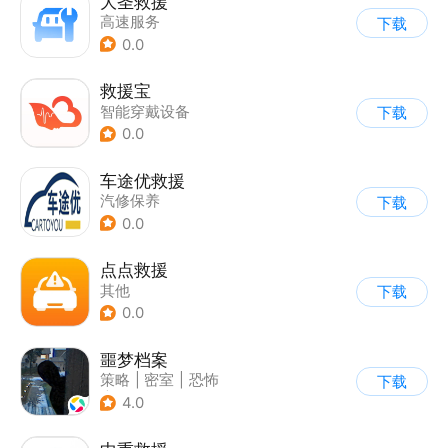
大圣救援
高速服务
下载
0.0
救援宝
智能穿戴设备
下载
0.0
车途优救援
汽修保养
下载
0.0
点点救援
其他
下载
0.0
噩梦档案
策略
|
密室
|
恐怖
下载
|
暗黑
4.0