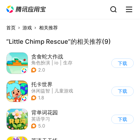
首页
游戏
相关推荐
“Little Chimp Rescue”的相关推荐(9)
贪食蛇大作战
角色扮演
|
io
|
生存
下载
|
萌系
2.0
托卡世界
休闲益智
|
儿童游戏
下载
1.8
背单词花园
英语学习
下载
5.0