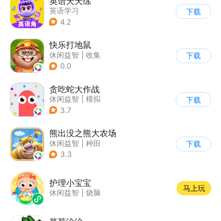
英语天天练
英语学习
下载
4.2
快乐打地鼠
休闲益智
|
收集
下载
|
儿童游戏
|
卡通
0.0
贪吃蛇大作战
休闲益智
|
模拟
下载
|
贪吃蛇
|
卡通
3.7
熊出没之熊大农场
休闲益智
|
种田
下载
|
田园生活
|
熊出没
3.3
护理小宝宝
马上玩
休闲益智
|
烧脑