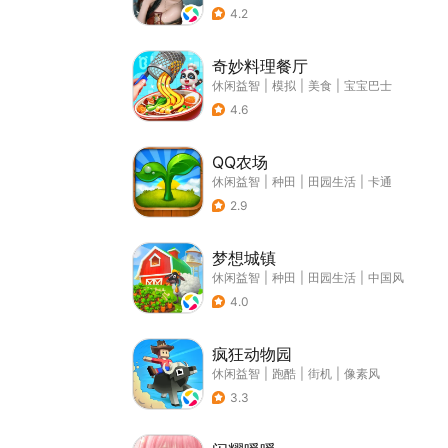
4.2
奇妙料理餐厅
休闲益智
|
模拟
|
美食
|
宝宝巴士
4.6
QQ农场
休闲益智
|
种田
|
田园生活
|
卡通
2.9
梦想城镇
休闲益智
|
种田
|
田园生活
|
中国风
4.0
疯狂动物园
休闲益智
|
跑酷
|
街机
|
像素风
3.3