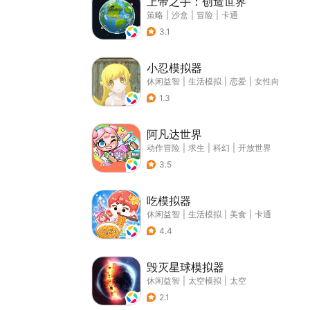
上帝之手：创造世界
策略
|
沙盒
|
冒险
|
卡通
3.1
小忍模拟器
休闲益智
|
生活模拟
|
恋爱
|
女性向
1.3
阿凡达世界
动作冒险
|
求生
|
科幻
|
开放世界
3.5
吃模拟器
休闲益智
|
生活模拟
|
美食
|
卡通
4.4
毁灭星球模拟器
休闲益智
|
太空模拟
|
太空
2.1