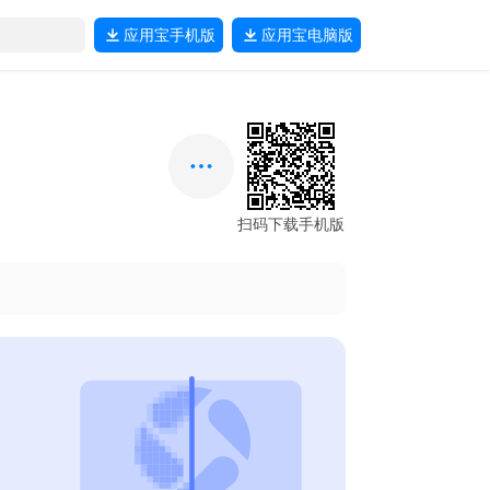
应用宝
手机版
应用宝
电脑版
扫码下载手机版