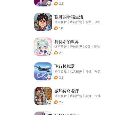
2.8
强哥的幸福生活
休闲益智
|
店铺经营
|
卡通
|
Q版
1.6
碧优蒂的世界
休闲益智
|
开放世界
|
Q版
|
捏脸
2.8
飞行模拟器
动作冒险
|
载具模拟
|
飞机
|
写实
2.3
威玛传奇餐厅
休闲益智
|
店铺经营
|
美食
|
卡通
2.7