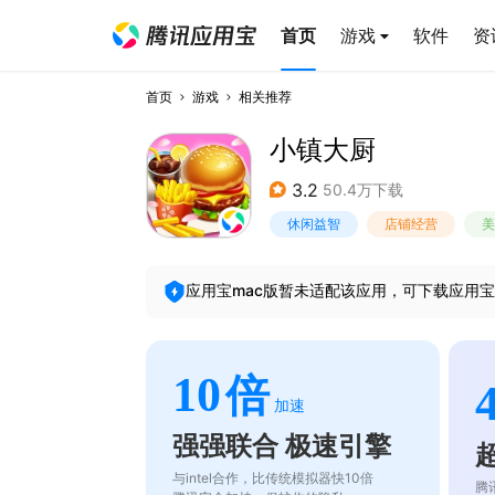
首页
游戏
软件
资
首页
游戏
相关推荐
小镇大厨
3.2
50.4万下载
休闲益智
店铺经营
美
应用宝mac版暂未适配该应用，可下载应用宝
10
倍
加速
强强联合 极速引擎
与intel合作，比传统模拟器快10倍
腾