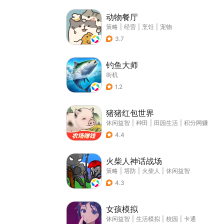
动物餐厅
策略
|
经营
|
烹饪
|
宠物
3.7
钓鱼大师
街机
1.2
猪猪红包世界
休闲益智
|
种田
|
田园生活
|
积分网赚
4.4
火柴人神话战场
策略
|
塔防
|
火柴人
|
休闲益智
4.3
女孩模拟
休闲益智
|
生活模拟
|
校园
|
卡通