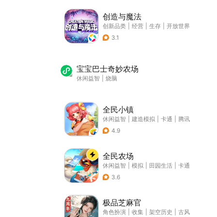
创造与魔法
创新品类
|
经营
|
生存
|
开放世界
3.1
宝宝巴士奇妙农场
休闲益智
|
烧脑
全民小镇
休闲益智
|
建造模拟
|
卡通
|
腾讯
4.9
全民农场
休闲益智
|
模拟
|
田园生活
|
卡通
3.6
极品芝麻官
角色扮演
|
收集
|
架空历史
|
古风