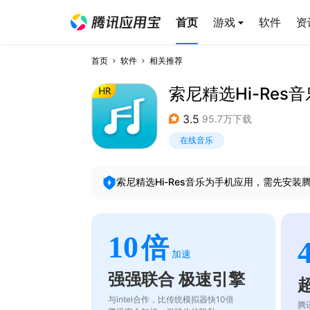
首页
游戏
软件
资
首页
软件
相关推荐
索尼精选Hi-Res音
3.5
95.7万下载
在线音乐
索尼精选Hi-Res音乐
为手机应用，需先安装
10
倍
加速
强强联合 极速引擎
与intel合作，比传统模拟器快10倍
腾