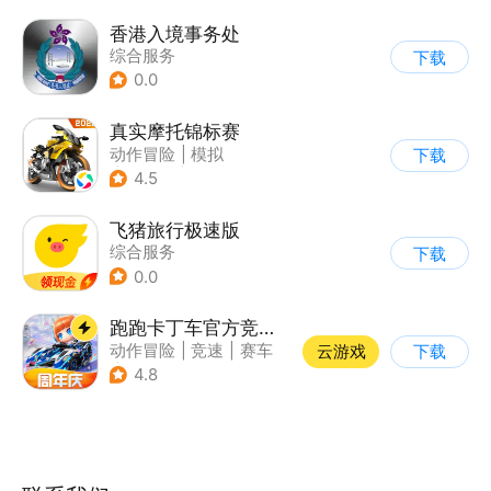
香港入境事务处
综合服务
下载
0.0
真实摩托锦标赛
动作冒险
|
模拟
下载
|
摩托车
|
写实
4.5
飞猪旅行极速版
综合服务
下载
0.0
跑跑卡丁车官方竞速版
动作冒险
|
竞速
|
赛车
云游戏
下载
|
跑跑卡丁车
4.8