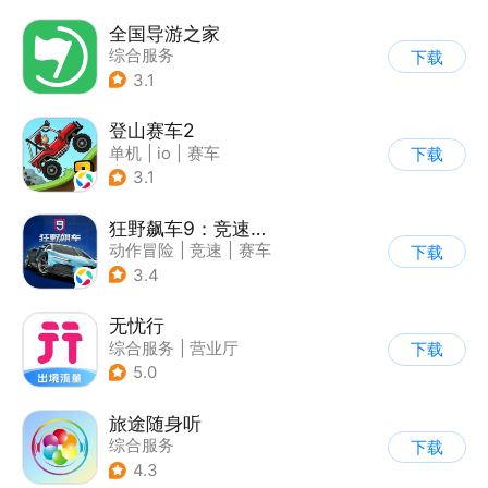
全国导游之家
综合服务
下载
3.1
登山赛车2
单机
|
io
|
赛车
下载
|
欧美风
3.1
狂野飙车9：竞速传奇
动作冒险
|
竞速
|
赛车
下载
|
狂野飙车
3.4
无忧行
综合服务
|
营业厅
下载
5.0
旅途随身听
综合服务
下载
4.3