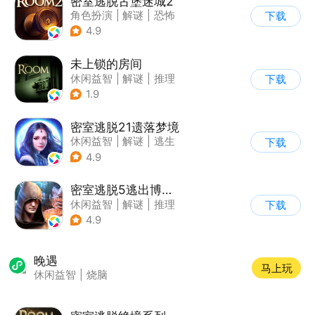
密室逃脱古堡迷城2
角色扮演
|
解谜
|
恐怖
下载
|
密室逃脱
4.9
未上锁的房间
休闲益智
|
解谜
|
推理
下载
|
端游移植
1.9
密室逃脱21遗落梦境
休闲益智
|
解谜
|
逃生
下载
|
密室逃脱
4.9
密室逃脱5逃出博物馆
休闲益智
|
解谜
|
推理
下载
|
密室逃脱
4.9
晚遇
马上玩
休闲益智
|
烧脑