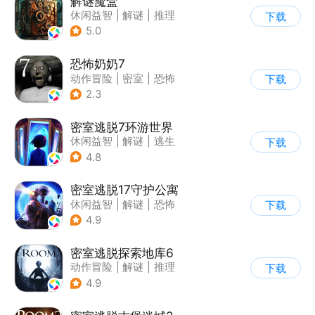
解谜魔盒
休闲益智
|
解谜
|
推理
下载
|
烧脑
5.0
恐怖奶奶7
动作冒险
|
密室
|
恐怖
下载
|
恐怖奶奶
2.3
密室逃脱7环游世界
休闲益智
|
解谜
|
逃生
下载
|
密室逃脱
4.8
密室逃脱17守护公寓
休闲益智
|
解谜
|
恐怖
下载
|
密室逃脱
4.9
密室逃脱探索地库6
动作冒险
|
解谜
|
推理
下载
|
欧美风
4.9