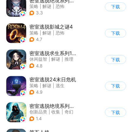
密室逃脱绝境系列8酒店惊魂
策略
|
解谜
|
恐怖
下载
|
密室逃脱
3.3
密室逃脱影城之谜4
策略
|
解谜
|
恐怖
下载
|
密室逃脱
4.7
密室逃脱求生系列1极地冒险
休闲益智
|
解谜
|
推理
下载
|
密室逃脱
4.8
密室逃脱24末日危机
策略
|
解谜
|
逃生
下载
|
密室逃脱
4.9
密室逃脱绝境系列7印加古城
创新品类
|
收集
|
奇幻
下载
|
密室逃脱
1.4