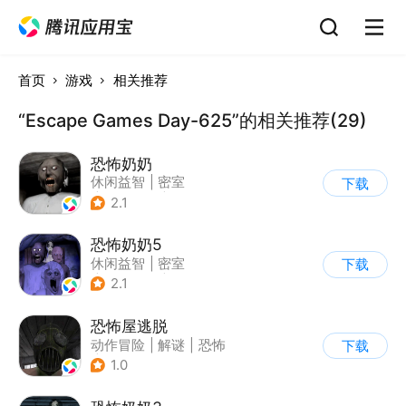
首页
游戏
相关推荐
“Escape Games Day-625”的相关推荐(29)
恐怖奶奶
休闲益智
|
密室
下载
|
恐怖奶奶
|
单机
2.1
恐怖奶奶5
休闲益智
|
密室
下载
|
恐怖奶奶
|
单机
2.1
恐怖屋逃脱
动作冒险
|
解谜
|
恐怖
下载
|
暗黑
1.0