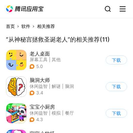
首页
软件
相关推荐
“从神秘宫拯救圣诞老人”的相关推荐(11)
老人桌面
屏幕工具
|
其他
下载
5.0
脑洞大师
休闲益智
|
解谜
|
脑洞
下载
3.4
宝宝小厨房
休闲益智
|
模拟
|
餐厅
下载
|
宝宝巴士
4.3