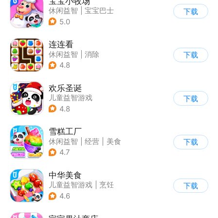
宝宝小牧场
休闲益智
|
宝宝巴士
下载
|
学习教育
|
儿童游戏
5.0
连连看
休闲益智
|
消除
下载
|
多比特
|
连线
4.8
欢乐圣诞
儿童益智游戏
下载
4.8
雪糕工厂
休闲益智
|
经营
|
美食
下载
|
宝宝巴士
4.7
中华美食
儿童益智游戏
|
烹饪
下载
4.6