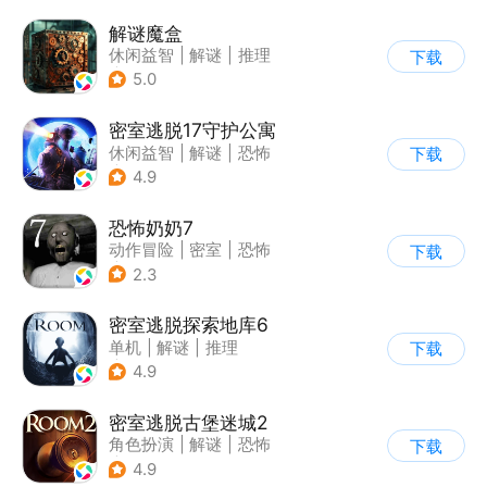
解谜魔盒
休闲益智
|
解谜
|
推理
下载
|
烧脑
5.0
密室逃脱17守护公寓
休闲益智
|
解谜
|
恐怖
下载
|
密室逃脱
4.9
恐怖奶奶7
动作冒险
|
密室
|
恐怖
下载
|
恐怖奶奶
2.3
密室逃脱探索地库6
单机
|
解谜
|
推理
下载
|
写实
4.9
密室逃脱古堡迷城2
角色扮演
|
解谜
|
恐怖
下载
|
密室逃脱
4.9