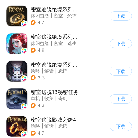
密室逃脱绝境系列2海盗船
休闲益智
|
密室
|
恐怖
下载
|
密室逃脱
4.7
密室逃脱绝境系列4迷失森林
休闲益智
|
密室
|
逃生
下载
|
密室逃脱
4.9
密室逃脱绝境系列8酒店惊魂
策略
|
解谜
|
恐怖
下载
|
密室逃脱
3.3
密室逃脱13秘密任务
单机
|
收集
|
奇幻
下载
|
密室逃脱
4.3
密室逃脱影城之谜4
策略
|
解谜
|
恐怖
下载
|
密室逃脱
4.7