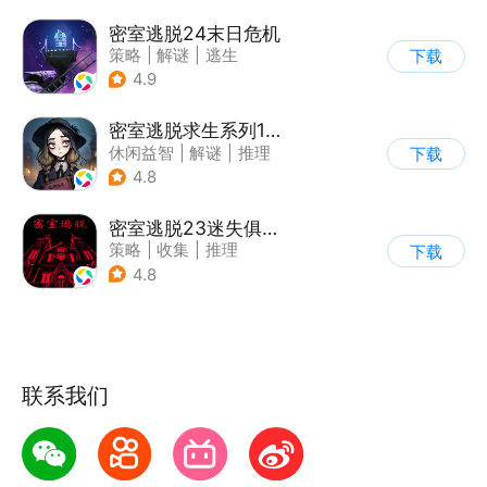
密室逃脱24末日危机
策略
|
解谜
|
逃生
下载
|
密室逃脱
4.9
密室逃脱求生系列1极地冒险
休闲益智
|
解谜
|
推理
下载
|
密室逃脱
4.8
密室逃脱23迷失俱乐部
策略
|
收集
|
推理
下载
|
密室逃脱
4.8
联系我们