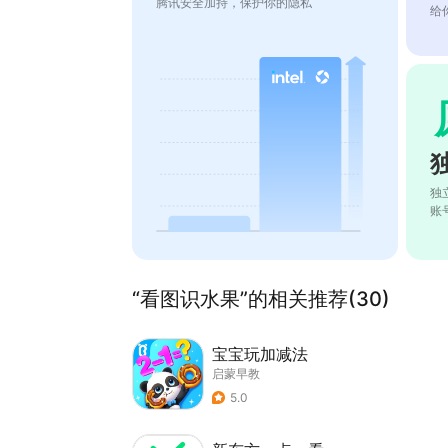
腾讯安全加持，保护你的隐私
给
独
账
“看图识水果”的相关推荐(30)
宝宝玩加减法
启蒙早教
5.0