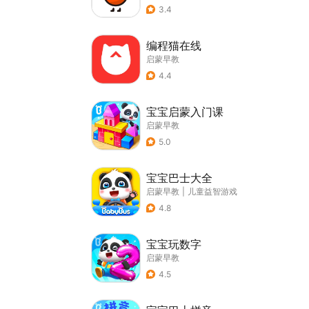
3.4
编程猫在线
启蒙早教
4.4
宝宝启蒙入门课
启蒙早教
5.0
宝宝巴士大全
启蒙早教
|
儿童益智游戏
4.8
宝宝玩数字
启蒙早教
4.5