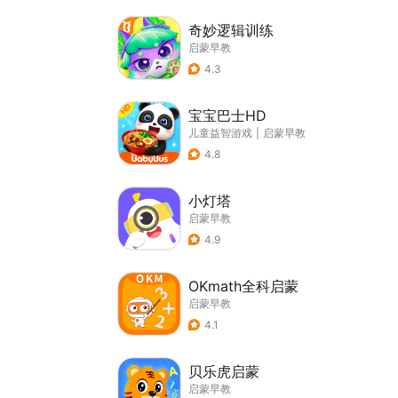
奇妙逻辑训练
启蒙早教
4.3
宝宝巴士HD
儿童益智游戏
|
启蒙早教
4.8
小灯塔
启蒙早教
4.9
OKmath全科启蒙
启蒙早教
4.1
贝乐虎启蒙
启蒙早教