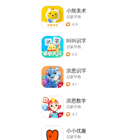
小熊美术
启蒙早教
4.9
叫叫识字
启蒙早教
5.0
洪恩识字
启蒙早教
4.1
洪恩数学
启蒙早教
4.7
小小优趣
启蒙早教