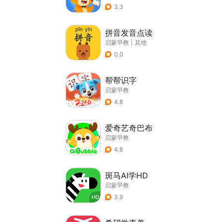
3.3
拼音发音点读
启蒙早教
|
其他
0.0
帮帮识字
启蒙早教
4.8
爱奇艺奇巴布
启蒙早教
4.8
斑马AI学HD
启蒙早教
3.9