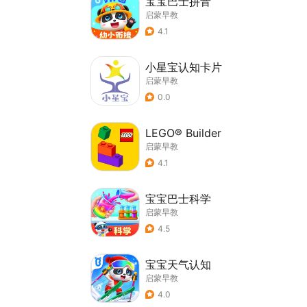
宝宝巴士拼音
启蒙早教
4.1
小星宝认知卡片
启蒙早教
0.0
LEGO® Builder
启蒙早教
4.1
宝宝巴士科学
启蒙早教
4.5
宝宝天气认知
启蒙早教
4.0