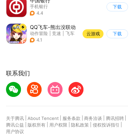
中国银行
手机银行
下载
4.4
QQ飞车-熊出没联动
动作冒险
|
竞速
|
飞车
云游戏
下载
|
漂移
4.1
联系我们
|
|
|
|
|
关于腾讯
About Tencent
服务条款
商务洽谈
腾讯招聘
|
|
|
|
|
腾讯公益
版权所有
用户权限
隐私政策
侵权投诉指引
用户协议