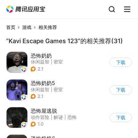
首页
游戏
相关推荐
“Kavi Escape Games 123”的相关推荐(31)
恐怖奶奶
休闲益智
|
密室
下载
|
恐怖奶奶
|
单机
2.1
恐怖奶奶5
休闲益智
|
密室
下载
|
恐怖奶奶
|
单机
2.1
恐怖屋逃脱
动作冒险
|
解谜
|
恐怖
下载
|
暗黑
1.0