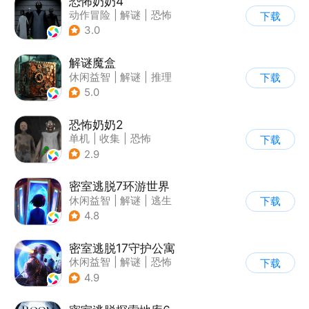
恐怖奶奶4
动作冒险
|
解谜
|
恐怖
下载
|
恐怖奶奶
3.0
解谜魔盒
休闲益智
|
解谜
|
推理
下载
|
烧脑
5.0
恐怖奶奶2
单机
|
收集
|
恐怖
下载
|
恐怖奶奶
2.9
密室逃脱7环游世界
休闲益智
|
解谜
|
逃生
下载
|
密室逃脱
4.8
密室逃脱17守护公寓
休闲益智
|
解谜
|
恐怖
下载
|
密室逃脱
4.9