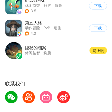
纪念碑谷2
休闲益智
|
解谜
|
冒险
下载
|
清新
3.5
第五人格
动作冒险
|
PvP
|
逃生
下载
|
非对称竞技
4.0
隐秘的档案
马上玩
休闲益智
|
烧脑
联系我们