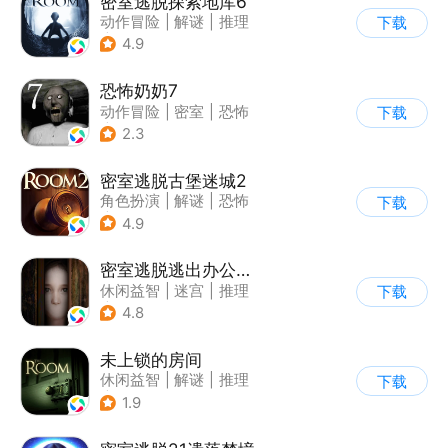
密室逃脱探索地库6
动作冒险
|
解谜
|
推理
下载
|
欧美风
4.9
恐怖奶奶7
动作冒险
|
密室
|
恐怖
下载
|
恐怖奶奶
2.3
密室逃脱古堡迷城2
角色扮演
|
解谜
|
恐怖
下载
|
密室逃脱
4.9
密室逃脱逃出办公室3
休闲益智
|
迷宫
|
推理
下载
|
密室逃脱
4.8
未上锁的房间
休闲益智
|
解谜
|
推理
下载
|
端游移植
1.9