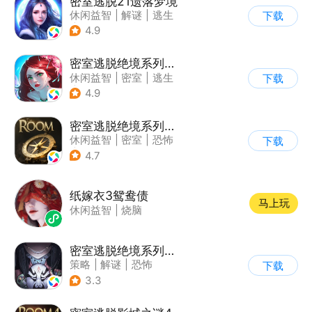
密室逃脱21遗落梦境
休闲益智
|
解谜
|
逃生
下载
|
密室逃脱
4.9
密室逃脱绝境系列4迷失森林
休闲益智
|
密室
|
逃生
下载
|
密室逃脱
4.9
密室逃脱绝境系列2海盗船
休闲益智
|
密室
|
恐怖
下载
|
密室逃脱
4.7
纸嫁衣3鸳鸯债
马上玩
休闲益智
|
烧脑
密室逃脱绝境系列8酒店惊魂
策略
|
解谜
|
恐怖
下载
|
密室逃脱
3.3