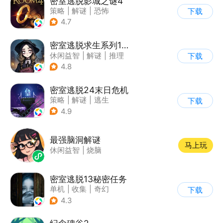
密室逃脱影城之谜4
策略
|
解谜
|
恐怖
下载
|
密室逃脱
4.7
密室逃脱求生系列1极地冒险
休闲益智
|
解谜
|
推理
下载
|
密室逃脱
4.8
密室逃脱24末日危机
策略
|
解谜
|
逃生
下载
|
密室逃脱
4.9
最强脑洞解谜
马上玩
休闲益智
|
烧脑
密室逃脱13秘密任务
单机
|
收集
|
奇幻
下载
|
密室逃脱
4.3