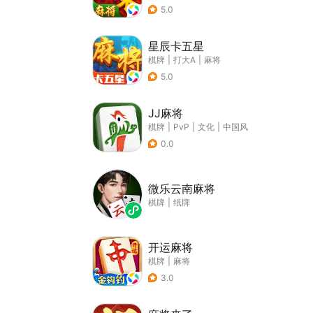
5.0
星辰卡五星
棋牌
|
打大A
|
麻将
5.0
JJ麻将
棋牌
|
PvP
|
文化
|
中国风
0.0
微乐云南麻将
棋牌
|
纸牌
开运麻将
棋牌
|
麻将
3.0