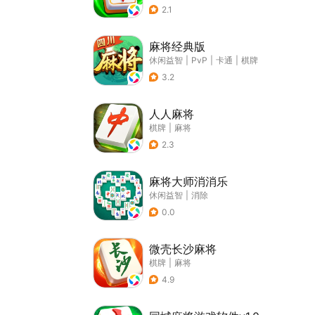
2.1
麻将经典版
休闲益智
|
PvP
|
卡通
|
棋牌
3.2
人人麻将
棋牌
|
麻将
2.3
麻将大师消消乐
休闲益智
|
消除
0.0
微壳长沙麻将
棋牌
|
麻将
4.9