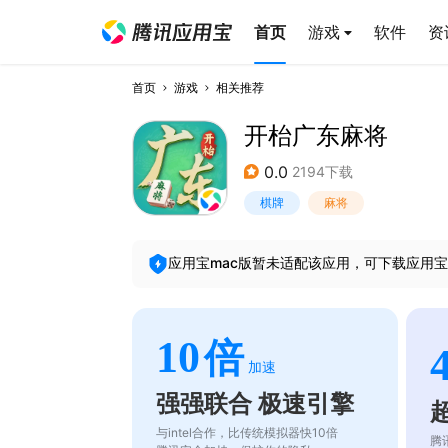
首页
游戏
软件
资
首页
游戏
相关推荐
开枱广东麻将
0.0
2194下载
棋牌
麻将
应用宝mac版暂未适配该应用，可下载应用宝
10
倍
加速
强强联合 极速引擎
与intel合作，比传统模拟器快10倍
腾