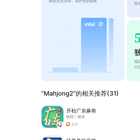
腾讯安全加持，保护你的隐私
给
稳
i
“Mahjong2”的相关推荐(31)
开枱广东麻将
棋牌
|
麻将
0.0