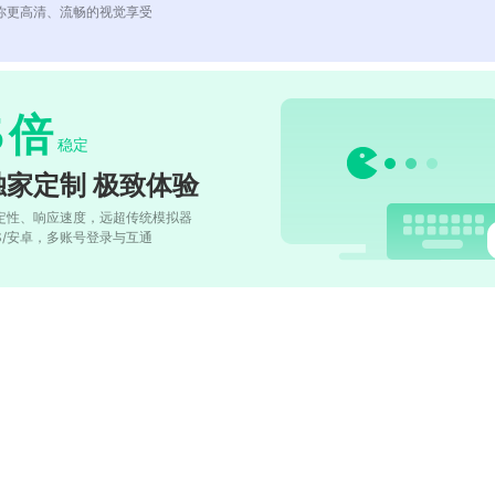
你更高清、流畅的视觉享受
5
倍
稳定
独家定制 极致体验
定性、响应速度，远超传统模拟器
OS/安卓，多账号登录与互通