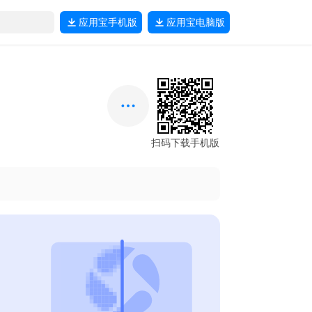
应用宝
手机版
应用宝
电脑版
扫码下载手机版