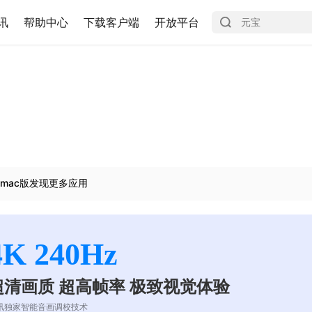
讯
帮助中心
下载客户端
开放平台
mac版发现更多应用
4K 240Hz
超清画质 超高帧率 极致视觉体验
讯独家智能音画调校技术