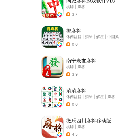
同城麻将游戏软件v1.0
棋牌
|
麻将
3.7
挪麻将
休闲益智
|
消除
|
解压
|
中国风
0.0
南宁老友麻将
棋牌
|
麻将
3.9
消消麻将
休闲益智
|
消除
|
解压
|
麻将
0.0
微乐四川麻将移动版
棋牌
|
麻将
4.5