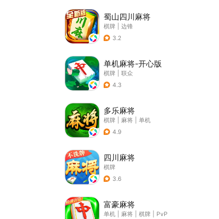
蜀山四川麻将
棋牌
|
边锋
3.2
单机麻将-开心版
棋牌
|
联众
4.3
多乐麻将
棋牌
|
麻将
|
单机
4.9
四川麻将
棋牌
3.6
富豪麻将
单机
|
麻将
|
棋牌
|
PvP