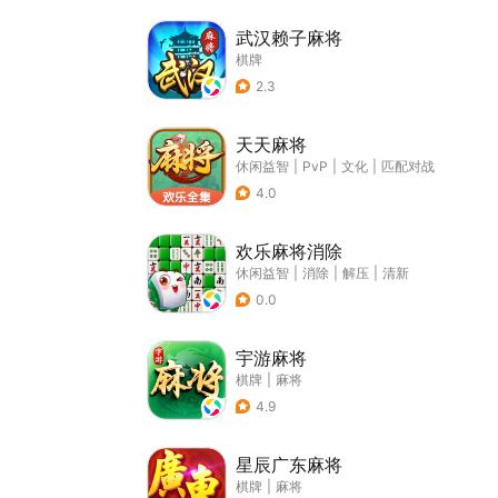
武汉赖子麻将
棋牌
2.3
天天麻将
休闲益智
|
PvP
|
文化
|
匹配对战
4.0
欢乐麻将消除
休闲益智
|
消除
|
解压
|
清新
0.0
宇游麻将
棋牌
|
麻将
4.9
星辰广东麻将
棋牌
|
麻将