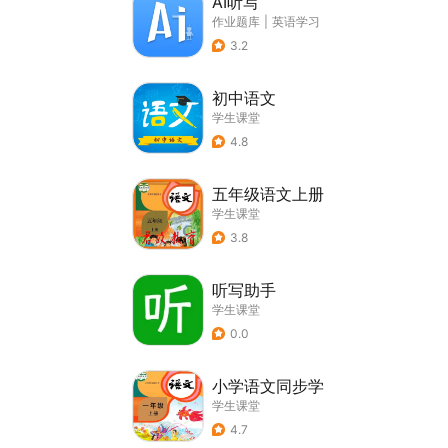
AI听写
作业题库
|
英语学习
3.2
初中语文
学生课堂
4.8
五年级语文上册
学生课堂
3.8
听写助手
学生课堂
0.0
小学语文同步学
学生课堂
4.7