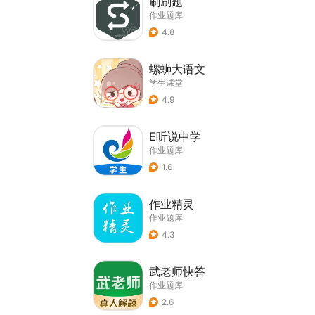
刷刷题
作业题库
4.8
螺蛳大语文
学生课堂
4.9
E听说中学
作业题库
1.6
作业精灵
作业题库
4.3
武老师快答
作业题库
2.6