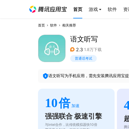
首页
游戏
软件
资
首页
软件
相关推荐
语文听写
2.3
1.8万下载
普通话考试
语文听写
为手机应用，需先安装腾讯应用宝提
10
倍
加速
强强联合 极速引擎
与intel合作，比传统模拟器快10倍
腾