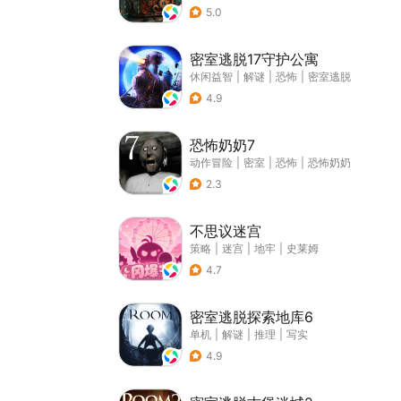
5.0
密室逃脱17守护公寓
休闲益智
|
解谜
|
恐怖
|
密室逃脱
4.9
恐怖奶奶7
动作冒险
|
密室
|
恐怖
|
恐怖奶奶
2.3
不思议迷宫
策略
|
迷宫
|
地牢
|
史莱姆
4.7
密室逃脱探索地库6
单机
|
解谜
|
推理
|
写实
4.9