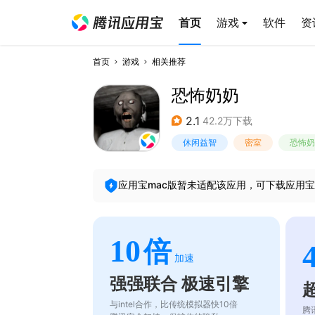
首页
游戏
软件
资
首页
游戏
相关推荐
恐怖奶奶
2.1
42.2万下载
休闲益智
密室
恐怖奶
应用宝mac版暂未适配该应用，可下载应用宝
10
倍
加速
强强联合 极速引擎
与intel合作，比传统模拟器快10倍
腾