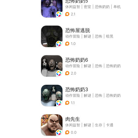
恐怖奶奶5
休闲益智
|
密室
|
恐怖奶奶
|
单机
2.1
恐怖屋逃脱
动作冒险
|
解谜
|
恐怖
|
暗黑
1.0
恐怖奶奶6
动作冒险
|
解谜
|
恐怖
|
恐怖奶奶
2.0
恐怖奶奶3
动作冒险
|
解谜
|
恐怖
|
恐怖奶奶
1.1
肉先生
休闲益智
|
解谜
|
生存
|
卡通
0.0