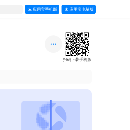
应用宝
手机版
应用宝
电脑版
扫码下载手机版