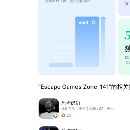
腾讯安全加持，保护你的隐私
给
稳
i
“Escape Games Zone-141”的相
恐怖奶奶
休闲益智
|
密室
|
恐怖奶奶
|
单机
2.1