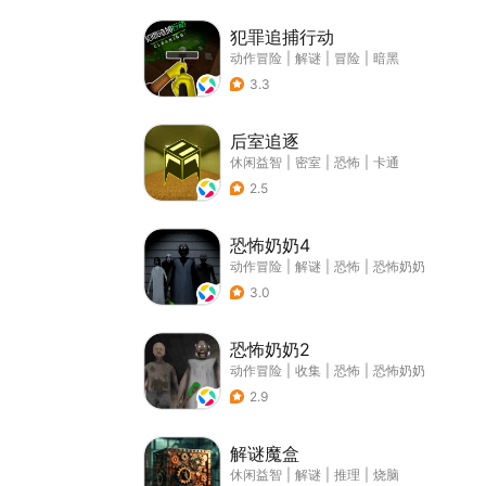
犯罪追捕行动
动作冒险
|
解谜
|
冒险
|
暗黑
3.3
后室追逐
休闲益智
|
密室
|
恐怖
|
卡通
2.5
恐怖奶奶4
动作冒险
|
解谜
|
恐怖
|
恐怖奶奶
3.0
恐怖奶奶2
动作冒险
|
收集
|
恐怖
|
恐怖奶奶
2.9
解谜魔盒
休闲益智
|
解谜
|
推理
|
烧脑