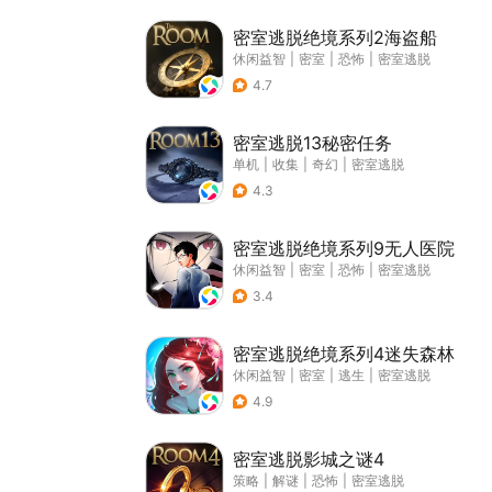
密室逃脱绝境系列2海盗船
休闲益智
|
密室
|
恐怖
|
密室逃脱
4.7
密室逃脱13秘密任务
单机
|
收集
|
奇幻
|
密室逃脱
4.3
密室逃脱绝境系列9无人医院
休闲益智
|
密室
|
恐怖
|
密室逃脱
3.4
密室逃脱绝境系列4迷失森林
休闲益智
|
密室
|
逃生
|
密室逃脱
4.9
密室逃脱影城之谜4
策略
|
解谜
|
恐怖
|
密室逃脱