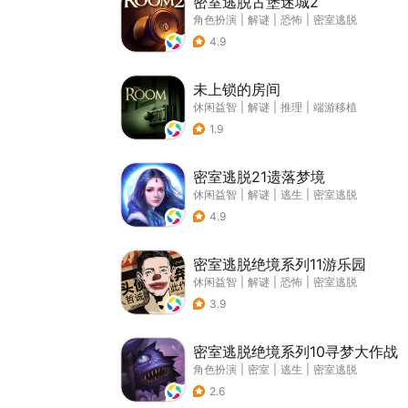
密室逃脱古堡迷城2
角色扮演
|
解谜
|
恐怖
|
密室逃脱
4.9
未上锁的房间
休闲益智
|
解谜
|
推理
|
端游移植
1.9
密室逃脱21遗落梦境
休闲益智
|
解谜
|
逃生
|
密室逃脱
4.9
密室逃脱绝境系列11游乐园
休闲益智
|
解谜
|
恐怖
|
密室逃脱
3.9
密室逃脱绝境系列10寻梦大作战
角色扮演
|
密室
|
逃生
|
密室逃脱
2.6