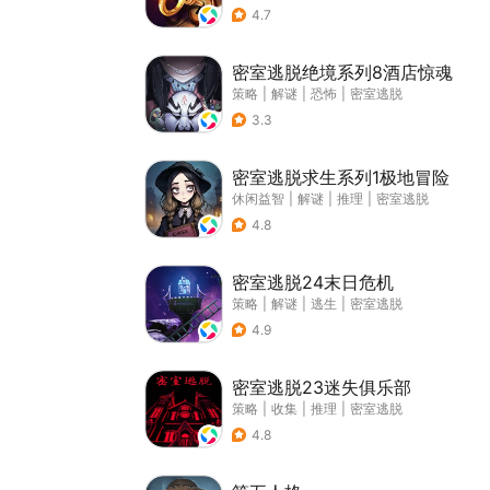
4.7
密室逃脱绝境系列8酒店惊魂
策略
|
解谜
|
恐怖
|
密室逃脱
3.3
密室逃脱求生系列1极地冒险
休闲益智
|
解谜
|
推理
|
密室逃脱
4.8
密室逃脱24末日危机
策略
|
解谜
|
逃生
|
密室逃脱
4.9
密室逃脱23迷失俱乐部
策略
|
收集
|
推理
|
密室逃脱
4.8