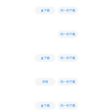
扫一扫下载
下载
扫一扫下载
扫一扫下载
下载
扫一扫下载
详情
扫一扫下载
下载