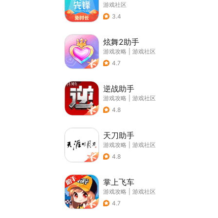
游戏社区
3.4
炫舞2助手
游戏攻略
|
游戏社区
4.7
逆战助手
游戏攻略
|
游戏社区
4.8
天刀助手
游戏攻略
|
游戏社区
4.8
掌上飞车
游戏攻略
|
游戏社区
4.7