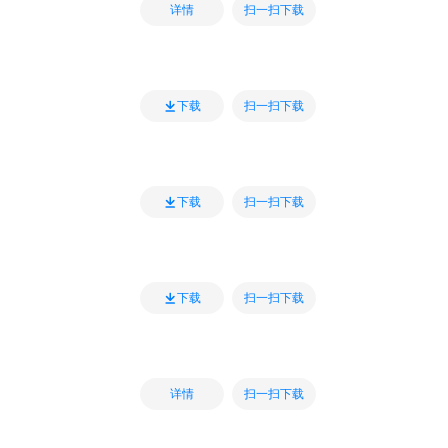
扫一扫下载
详情
扫一扫下载
下载
扫一扫下载
下载
扫一扫下载
下载
扫一扫下载
详情