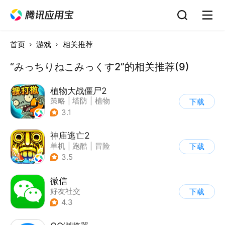
首页
游戏
相关推荐
“みっちりねこみっくす2”的相关推荐(9)
植物大战僵尸2
策略
|
塔防
|
植物
下载
|
植物大战僵尸
3.1
神庙逃亡2
单机
|
跑酷
|
冒险
下载
|
欧美风
3.5
微信
好友社交
下载
4.3