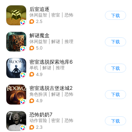
后室追逐
休闲益智
|
密室
|
恐怖
下载
|
卡通
2.5
解谜魔盒
休闲益智
|
解谜
|
推理
下载
|
烧脑
5.0
密室逃脱探索地库6
单机
|
解谜
|
推理
下载
|
写实
4.9
密室逃脱古堡迷城2
角色扮演
|
解谜
|
恐怖
下载
|
密室逃脱
4.9
恐怖奶奶7
动作冒险
|
密室
|
恐怖
下载
|
恐怖奶奶
2.3