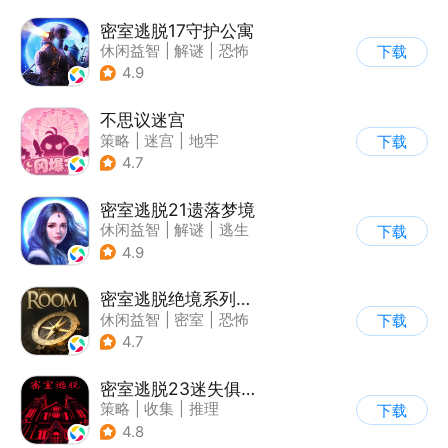
密室逃脱17守护公寓
休闲益智
|
解谜
|
恐怖
下载
|
密室逃脱
4.9
不思议迷宫
策略
|
迷宫
|
地牢
下载
|
史莱姆
4.7
密室逃脱21遗落梦境
休闲益智
|
解谜
|
逃生
下载
|
密室逃脱
4.9
密室逃脱绝境系列2海盗船
休闲益智
|
密室
|
恐怖
下载
|
密室逃脱
4.7
密室逃脱23迷失俱乐部
策略
|
收集
|
推理
下载
|
密室逃脱
4.8