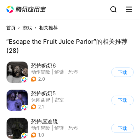
首页
游戏
相关推荐
“Escape the Fruit Juice Parlor”的相关推荐
(28)
恐怖奶奶6
动作冒险
|
解谜
|
恐怖
下载
|
恐怖奶奶
2.0
恐怖奶奶5
休闲益智
|
密室
下载
|
恐怖奶奶
|
单机
2.1
恐怖屋逃脱
动作冒险
|
解谜
|
恐怖
下载
|
暗黑
1.0