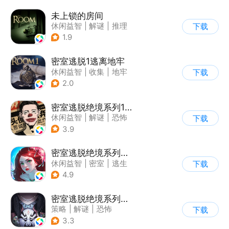
未上锁的房间
休闲益智
|
解谜
|
推理
下载
|
端游移植
1.9
密室逃脱1逃离地牢
休闲益智
|
收集
|
地牢
下载
|
密室逃脱
2.0
密室逃脱绝境系列11游乐园
休闲益智
|
解谜
|
恐怖
下载
|
密室逃脱
3.9
密室逃脱绝境系列4迷失森林
休闲益智
|
密室
|
逃生
下载
|
密室逃脱
4.9
密室逃脱绝境系列8酒店惊魂
策略
|
解谜
|
恐怖
下载
|
密室逃脱
3.3