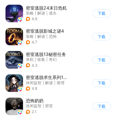
密室逃脱24末日危机
策略
|
解谜
|
逃生
下载
|
密室逃脱
4.9
密室逃脱影城之谜4
策略
|
解谜
|
恐怖
下载
|
密室逃脱
4.7
密室逃脱13秘密任务
单机
|
收集
|
奇幻
下载
|
密室逃脱
4.3
密室逃脱求生系列1极地冒险
休闲益智
|
解谜
|
推理
下载
|
密室逃脱
4.8
恐怖奶奶
休闲益智
|
密室
下载
|
恐怖奶奶
|
单机
2.1