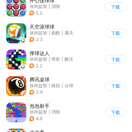
开心连球球
休闲益智
|
消除
下载
5.0
天空滚球球
休闲益智
|
跑酷
|
通关
下载
2.3
弹球达人
休闲益智
|
弹射
|
解压
下载
|
卡通
2.2
腾讯桌球
休闲益智
|
模拟
|
台球
下载
|
卡通
3.9
泡泡射手
休闲益智
|
消除
下载
|
泡泡龙
|
多比特
4.9