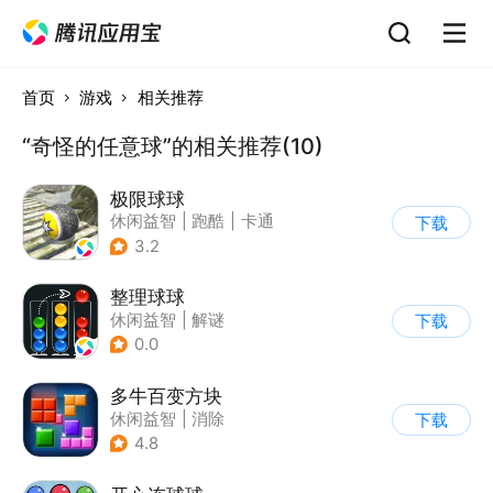
首页
游戏
相关推荐
“奇怪的任意球”的相关推荐(10)
极限球球
休闲益智
|
跑酷
|
卡通
下载
3.2
整理球球
休闲益智
|
解谜
下载
0.0
多牛百变方块
休闲益智
|
消除
下载
|
多比特
4.8