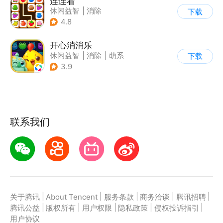
连连看
休闲益智
|
消除
下载
|
多比特
|
连线
4.8
开心消消乐
休闲益智
|
消除
|
萌系
下载
|
乐元素
3.9
联系我们
|
|
|
|
|
关于腾讯
About Tencent
服务条款
商务洽谈
腾讯招聘
|
|
|
|
|
腾讯公益
版权所有
用户权限
隐私政策
侵权投诉指引
用户协议