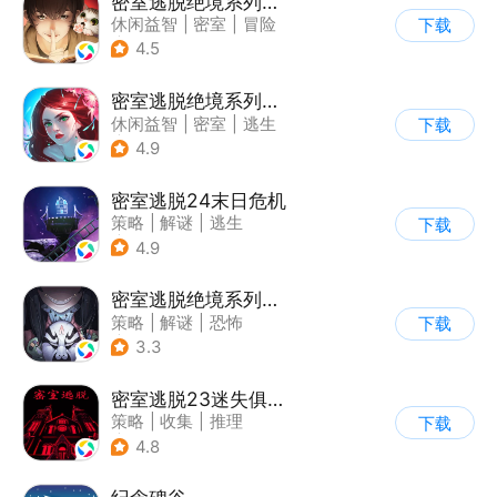
密室逃脱绝境系列3画仙奇缘
休闲益智
|
密室
|
冒险
下载
|
密室逃脱
4.5
密室逃脱绝境系列4迷失森林
休闲益智
|
密室
|
逃生
下载
|
密室逃脱
4.9
密室逃脱24末日危机
策略
|
解谜
|
逃生
下载
|
密室逃脱
4.9
密室逃脱绝境系列8酒店惊魂
策略
|
解谜
|
恐怖
下载
|
密室逃脱
3.3
密室逃脱23迷失俱乐部
策略
|
收集
|
推理
下载
|
密室逃脱
4.8