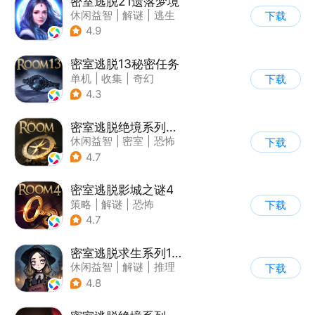
密室逃脱21遗落梦境
休闲益智
|
解谜
|
逃生
下载
|
密室逃脱
4.9
密室逃脱13秘密任务
单机
|
收集
|
奇幻
下载
|
密室逃脱
4.3
密室逃脱绝境系列2海盗船
休闲益智
|
密室
|
恐怖
下载
|
密室逃脱
4.7
密室逃脱影城之谜4
策略
|
解谜
|
恐怖
下载
|
密室逃脱
4.7
密室逃脱求生系列1极地冒险
休闲益智
|
解谜
|
推理
下载
|
密室逃脱
4.8