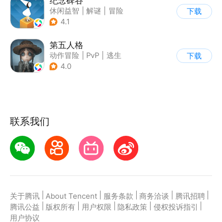
纪念碑谷
休闲益智
|
解谜
|
冒险
下载
|
治愈
4.1
第五人格
动作冒险
|
PvP
|
逃生
下载
|
非对称竞技
4.0
联系我们
|
|
|
|
|
关于腾讯
About Tencent
服务条款
商务洽谈
腾讯招聘
|
|
|
|
|
腾讯公益
版权所有
用户权限
隐私政策
侵权投诉指引
用户协议