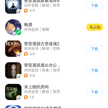
密室逃脱探索地库6
动作冒险
|
解谜
|
推理
下载
|
欧美风
4.9
晚遇
马上玩
休闲益智
|
烧脑
密室逃脱古堡迷城2
角色扮演
|
解谜
|
恐怖
下载
|
密室逃脱
4.9
密室逃脱逃出办公室3
休闲益智
|
收集
|
推理
下载
|
密室逃脱
4.8
未上锁的房间
休闲益智
|
解谜
|
推理
下载
|
端游移植
1.9