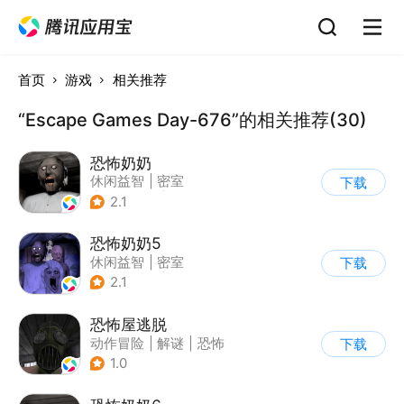
首页
游戏
相关推荐
“Escape Games Day-676”的相关推荐(30)
恐怖奶奶
休闲益智
|
密室
下载
|
恐怖奶奶
|
单机
2.1
恐怖奶奶5
休闲益智
|
密室
下载
|
恐怖奶奶
|
单机
2.1
恐怖屋逃脱
动作冒险
|
解谜
|
恐怖
下载
|
暗黑
1.0