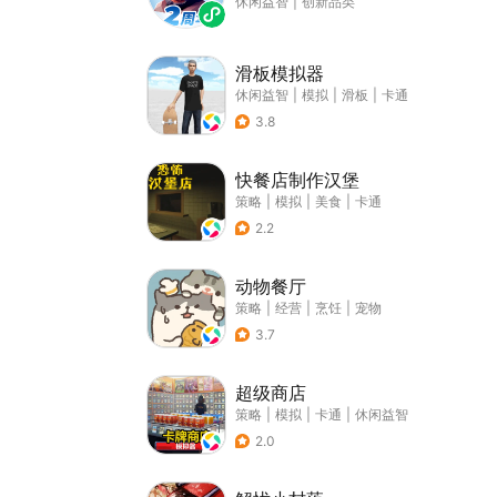
休闲益智
|
创新品类
滑板模拟器
休闲益智
|
模拟
|
滑板
|
卡通
3.8
快餐店制作汉堡
策略
|
模拟
|
美食
|
卡通
2.2
动物餐厅
策略
|
经营
|
烹饪
|
宠物
3.7
超级商店
策略
|
模拟
|
卡通
|
休闲益智
2.0