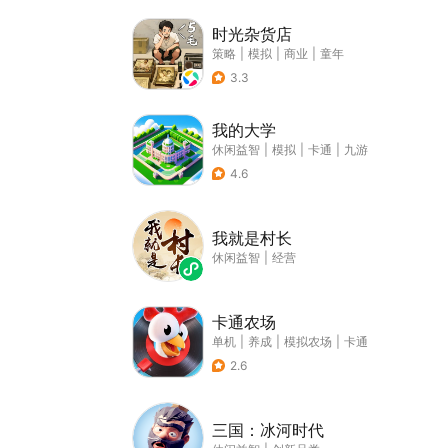
时光杂货店
策略
|
模拟
|
商业
|
童年
3.3
我的大学
休闲益智
|
模拟
|
卡通
|
九游
4.6
我就是村长
休闲益智
|
经营
卡通农场
单机
|
养成
|
模拟农场
|
卡通
2.6
三国：冰河时代