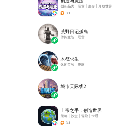
创造与魔法
创新品类
|
经营
|
生存
|
开放世界
3.1
荒野日记孤岛
休闲益智
|
经营
木筏求生
休闲益智
|
烧脑
城市天际线2
上帝之手：创造世界
策略
|
沙盒
|
冒险
|
卡通
3.1