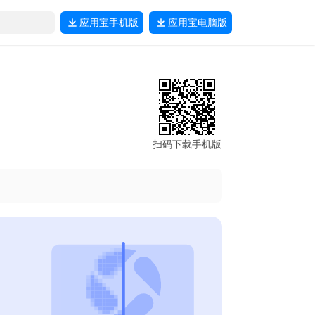
应用宝
手机版
应用宝
电脑版
扫码下载手机版