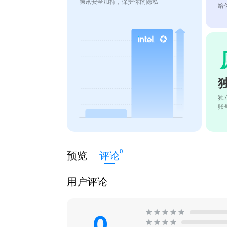
腾讯安全加持，保护你的隐私
给
独
账
0
预览
评论
用户评论
0