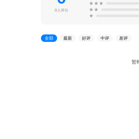
0人评分
全部
最新
好评
中评
差评