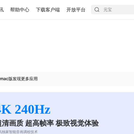
讯
帮助中心
下载客户端
开放平台
mac版发现更多应用
4K 240Hz
超清画质 超高帧率 极致视觉体验
讯独家智能音画调校技术