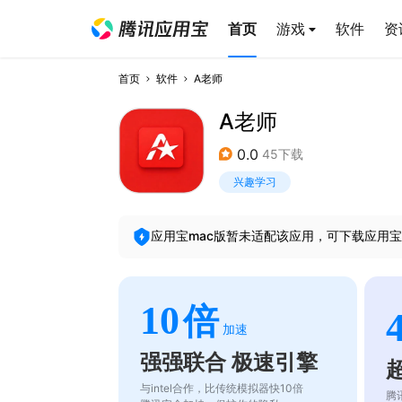
首页
游戏
软件
资
首页
软件
A老师
A老师
0.0
45下载
兴趣学习
应用宝mac版暂未适配该应用，可下载应用宝
10
倍
加速
强强联合 极速引擎
与intel合作，比传统模拟器快10倍
腾