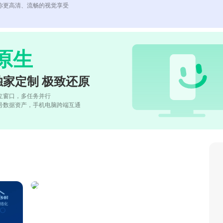
你更高清、流畅的视觉享受
原生
独家定制 极致还原
立窗口，多任务并行
号数据资产，手机电脑跨端互通