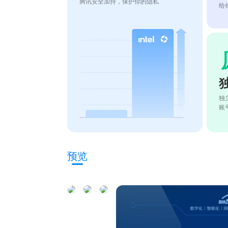
腾讯安全加持，保护你的隐私
给
独
账
预览