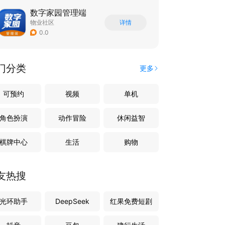
数字家园管理端
物业社区
详情
0.0
门分类
更多
可预约
视频
单机
角色扮演
动作冒险
休闲益智
棋牌中心
生活
购物
友热搜
光环助手
DeepSeek
红果免费短剧