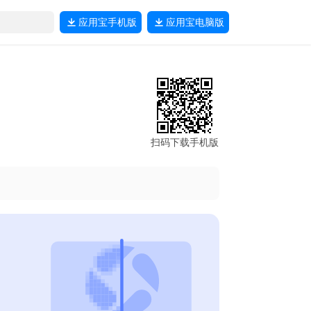
应用宝
手机版
应用宝
电脑版
扫码下载手机版