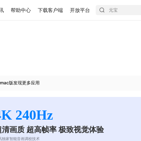
讯
帮助中心
下载客户端
开放平台
mac版发现更多应用
4K 240Hz
超清画质 超高帧率 极致视觉体验
讯独家智能音画调校技术