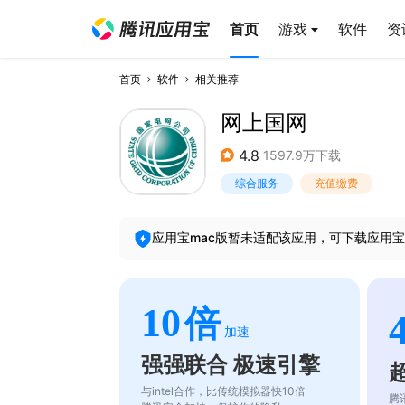
首页
游戏
软件
资
首页
软件
相关推荐
网上国网
4.8
1597.9万下载
综合服务
充值缴费
应用宝mac版暂未适配该应用，可下载应用宝
10
倍
加速
强强联合 极速引擎
与intel合作，比传统模拟器快10倍
腾