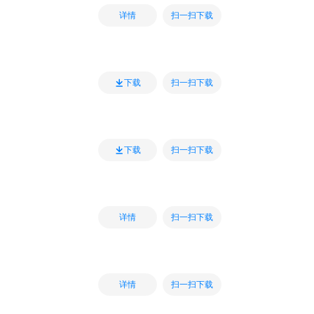
扫一扫下载
详情
扫一扫下载
下载
扫一扫下载
下载
扫一扫下载
详情
扫一扫下载
详情