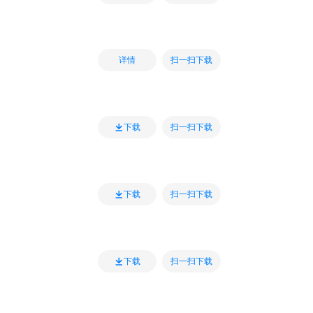
扫一扫下载
详情
扫一扫下载
下载
扫一扫下载
下载
扫一扫下载
下载