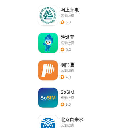
网上乐电
充值缴费
5.0
陕燃宝
充值缴费
0.0
澳門通
充值缴费
4.8
SoSIM
充值缴费
5.0
北京自来水
充值缴费