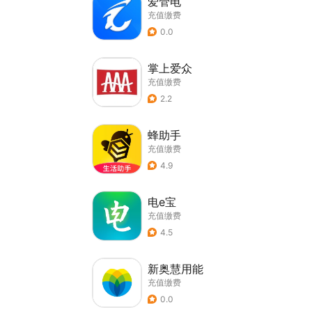
爱管电
充值缴费
0.0
掌上爱众
充值缴费
2.2
蜂助手
充值缴费
4.9
电e宝
充值缴费
4.5
新奥慧用能
充值缴费
0.0