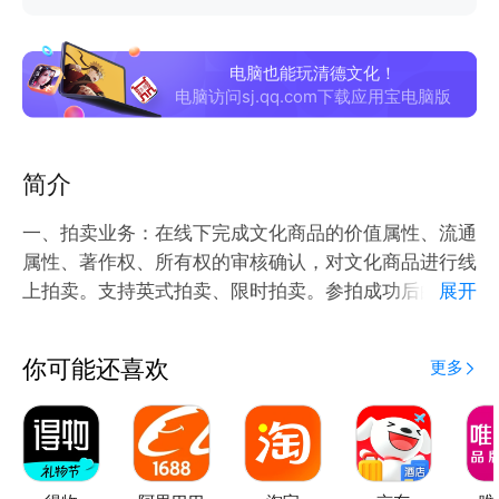
电脑也能玩清德文化！
电脑访问sj.qq.com下载应用宝电脑版
简介
一、拍卖业务：在线下完成文化商品的价值属性、流通
属性、著作权、所有权的审核确认，对文化商品进行线
上拍卖。支持英式拍卖、限时拍卖。参拍成功后的用户
展开
可在线申请提货，后实时发货。
二、商城销售业务：线下完成商品流通属性、销售授权
你可能还喜欢
更多
等审核，在线商城进行固定价销售，用户下单购买后实
时发货。
三、涉及的文化商品说明：包含工艺品、非遗文化制
品、珠宝玉石、书法及书画原作等文化商品。本平台声
明所涉及文化商品全部是真实实物商品，不涉及钱币、