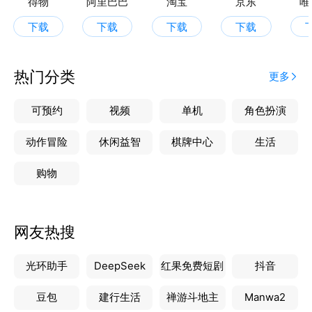
得物
阿里巴巴
淘宝
京东
唯
邮票等类金融资产和虚拟货币资产。
下载
下载
下载
下载
四、信息安全及交易保障：
1严格遵守《拍卖法》《电子商务法》、《网络交易管
理办法》等行业规则；
热门分类
更多
2实名注册以及实名认证：真实身份证件上传、在线人
脸认证；
可预约
视频
单机
角色扮演
3保证金机制：完善的拍卖交易保证金以及商城发货保
证金制度，确保交易安全；
动作冒险
休闲益智
棋牌中心
生活
4在线实时公示物流信息；
购物
5隐私政策以及信息安全：平台严格遵循《个人信息保
护法》，保障用户的个人信息及隐私安全；
6平台公示各项完善的制度规范。
网友热搜
五、平台的定位：
通过线上拍卖、商城销售服务，促进文化商品有效流
光环助手
DeepSeek
红果免费短剧
抖音
通、服务实体产业经济、繁荣文化市场，打造的有品质
的线上文化商品平台。
豆包
建行生活
禅游斗地主
Manwa2