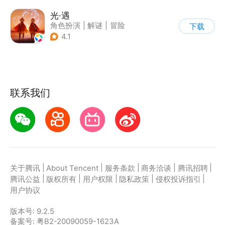
光·遇
角色扮演
|
解谜
|
冒险
下载
|
开放世界
4.1
联系我们
|
|
|
|
|
关于腾讯
About Tencent
服务条款
商务洽谈
腾讯招聘
|
|
|
|
|
腾讯公益
版权所有
用户权限
隐私政策
侵权投诉指引
用户协议
版本号:
9.2.5
备案号: 粤B2-20090059-1623A