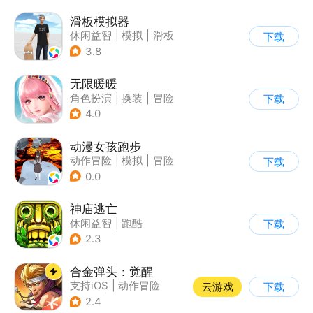
|
开放世界
滑板模拟器
休闲益智
|
模拟
|
滑板
下载
|
卡通
3.8
无限暖暖
角色扮演
|
换装
|
冒险
下载
|
开放世界
4.0
动漫女孩跑步
动作冒险
|
模拟
|
冒险
下载
|
二次元
0.0
神庙逃亡
休闲益智
|
跑酷
下载
|
欧美风
|
创梦天地
2.3
合金弹头：觉醒
支持iOS
|
动作冒险
云游戏
下载
|
射击
|
街机
2.4