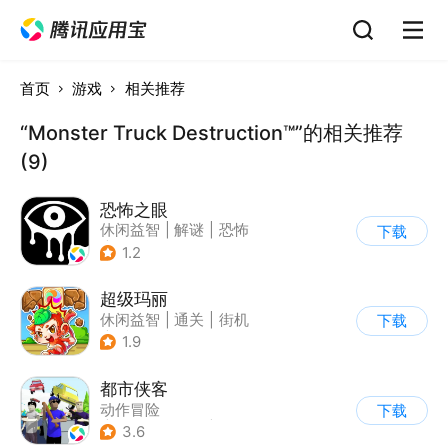
首页
游戏
相关推荐
“Monster Truck Destruction™”的相关推荐
(9)
恐怖之眼
休闲益智
|
解谜
|
恐怖
下载
|
单机
1.2
超级玛丽
休闲益智
|
通关
|
街机
下载
|
儿童游戏
1.9
都市侠客
动作冒险
下载
|
第一人称射击
|
冒险
3.6