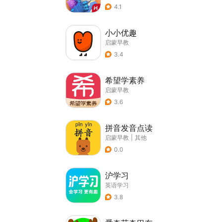
4.1
小小优趣
启蒙早教
3.4
希望学素养
启蒙早教
3.6
拼音发音点读
启蒙早教
|
其他
0.0
沪学习
英语学习
3.8