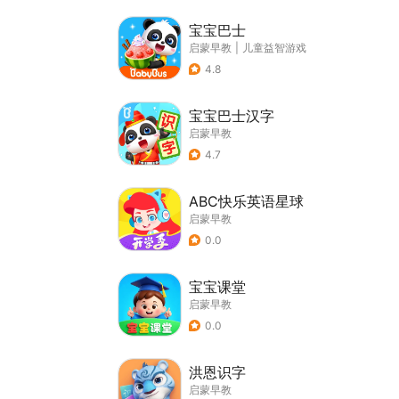
宝宝巴士
启蒙早教
|
儿童益智游戏
4.8
宝宝巴士汉字
启蒙早教
4.7
ABC快乐英语星球
启蒙早教
0.0
宝宝课堂
启蒙早教
0.0
洪恩识字
启蒙早教