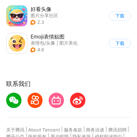
好看头像
图片分享社区
下载
2.3
Emoji表情贴图
表情包/头像
|
图片美化
下载
|
AI图像处理
4.6
|
图片分享社区
联系我们
|
|
|
|
|
关于腾讯
About Tencent
服务条款
商务洽谈
腾讯招聘
|
|
|
|
|
腾讯公益
版权所有
用户权限
隐私政策
侵权投诉指引