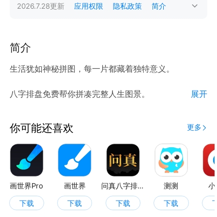
2026.7.28
更新
应用权限
隐私政策
简介
简介
生活犹如神秘拼图，每一片都藏着独特意义。
八字排盘免费帮你拼凑完整人生图景。
展开
通过姓名测试，挖掘名字背后的性格、事业潜力；
生肖配对，为你和他人关系打分；
你可能还喜欢
更多
八字测试，精准解读命运轨迹。困惑时，答案之书给出
奇妙解答；
姓氏起源，带你回溯家族往昔；星座运势，把握每日幸
运契机；
黄历在手，诸事择日更顺心。
画世界Pro
画世界
问真八字排盘
测测
小
这款 App 是你口袋里的人生奥秘解读器，随时随地，
下载
下载
下载
下载
探寻生活真谛，速来下载体验。