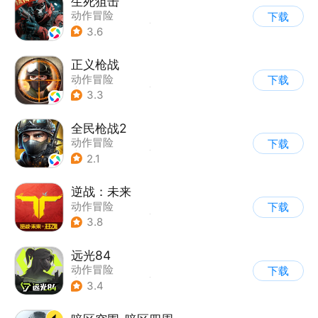
生死狙击
动作冒险
下载
|
第一人称射击
|
枪战
3.6
|
战术竞技
正义枪战
动作冒险
下载
|
第一人称射击
|
枪战
3.3
|
战术竞技
全民枪战2
动作冒险
下载
|
第一人称射击
|
枪战
2.1
|
二次元
逆战：未来
动作冒险
下载
|
第一人称射击
|
科幻
3.8
|
战术竞技
远光84
动作冒险
下载
|
第一人称射击
|
枪战
3.4
|
战术竞技