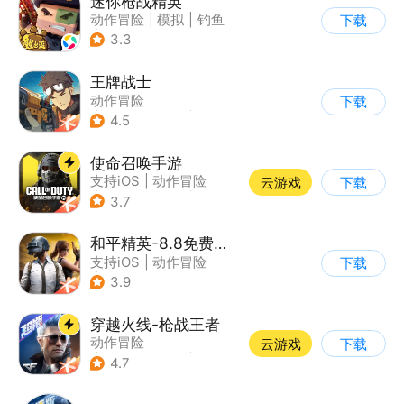
迷你枪战精英
动作冒险
|
模拟
|
钓鱼
下载
|
童年
3.3
王牌战士
动作冒险
下载
|
第一人称射击
|
枪战
4.5
|
5v5
使命召唤手游
支持iOS
|
动作冒险
云游戏
下载
|
第一人称射击
|
军事
3.7
和平精英-8.8免费领20连抽
支持iOS
|
动作冒险
下载
|
PvP
|
枪战
3.9
穿越火线-枪战王者
动作冒险
云游戏
下载
|
第一人称射击
|
枪战
4.7
|
穿越火线