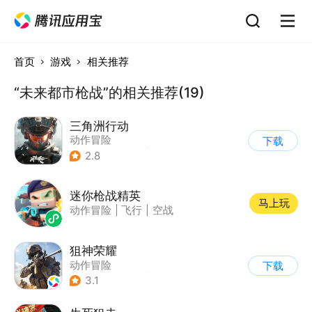
首页
游戏
相关推荐
“未来都市枪战”的相关推荐(19)
三角洲行动
动作冒险
下载
|
第一人称射击
|
枪战
2.8
|
战术竞技
迷你枪战精英
马上玩
动作冒险
|
飞行
|
空战
狙神荣耀
动作冒险
下载
|
第一人称射击
|
枪战
3.1
|
写实