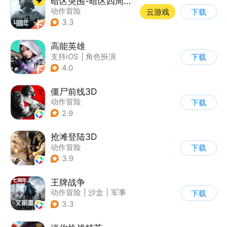
暗区突围-暗区四周年开启
动作冒险
云游戏
下载
|
第一人称射击
|
枪战
3.3
|
逃离塔科夫
高能英雄
支持iOS
|
角色扮演
下载
|
第三人称射击
|
科幻
4.0
僵尸前线3D
动作冒险
下载
|
第三人称射击
|
末日
2.9
|
写实
抢滩登陆3D
动作冒险
下载
|
第一人称射击
|
枪战
3.9
|
抢滩登陆
王牌战争
动作冒险
|
沙盒
|
军事
下载
|
开放世界
3.3