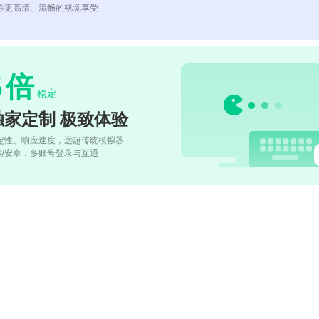
你更高清、流畅的视觉享受
5
倍
稳定
独家定制 极致体验
定性、响应速度，远超传统模拟器
OS/安卓，多账号登录与互通