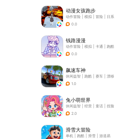
动漫女孩跑步
动作冒险
|
模拟
|
冒险
|
日系
0.0
钱路漫漫
动作冒险
|
模拟
|
卡通
|
跑酷
0.0
飙速车神
休闲益智
|
跑酷
|
赛车
|
漂移
1.0
兔小萌世界
休闲益智
|
经营
|
童话
|
捏脸
2.0
滑雪大冒险
单机
|
跑酷
|
滑雪
|
游道易