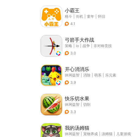
小霸王
格斗
|
街机
|
童年
|
怀旧
4.1
弓箭手大作战
策略
|
io
|
战争
|
非对称竞技
3.0
开心消消乐
休闲益智
|
消除
|
萌系
|
乐元素
3.9
快乐切水果
休闲益智
|
切削
3.3
我的汤姆猫
休闲益智
|
宠物养成
|
汤姆猫
|
儿童游戏