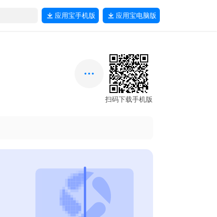
应用宝
手机版
应用宝
电脑版
扫码下载手机版