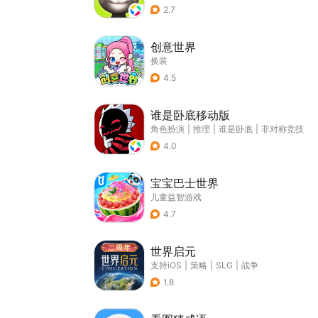
2.7
创意世界
换装
4.5
谁是卧底移动版
角色扮演
|
推理
|
谁是卧底
|
非对称竞技
4.0
宝宝巴士世界
儿童益智游戏
4.7
世界启元
支持iOS
|
策略
|
SLG
|
战争
1.8