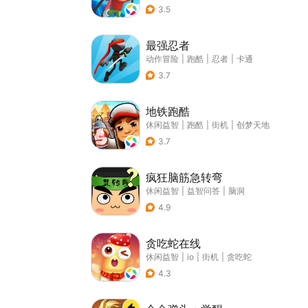
3.5
最强忍者
动作冒险
|
跑酷
|
忍者
|
卡通
3.7
地铁跑酷
休闲益智
|
跑酷
|
街机
|
创梦天地
3.7
疯狂脑筋急转弯
休闲益智
|
益智问答
|
脑洞
4.9
贪吃蛇在线
休闲益智
|
io
|
街机
|
贪吃蛇
4.3