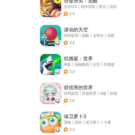
合金弹头：觉醒
支持iOS
|
动作冒险
|
射击
|
街机
2.4
滚动的天空
休闲益智
|
跑酷
|
女性向
|
清新
3.8
饥饿鲨：世界
单机
|
动物模拟
|
生存
|
饥饿鲨
3.6
碧优蒂的世界
休闲益智
|
开放世界
|
Q版
|
捏脸
2.8
保卫萝卜3
策略
|
塔防
|
保卫萝卜
|
卡通
3.3