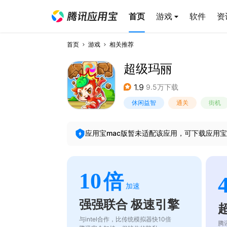
首页
游戏
软件
资
首页
游戏
相关推荐
超级玛丽
1.9
9.5万下载
休闲益智
通关
街机
应用宝mac版暂未适配该应用，可下载应用宝
10
倍
加速
强强联合 极速引擎
与intel合作，比传统模拟器快10倍
腾