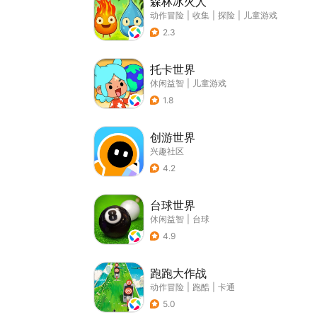
森林冰火人
动作冒险
|
收集
|
探险
|
儿童游戏
2.3
托卡世界
休闲益智
|
儿童游戏
1.8
创游世界
兴趣社区
4.2
台球世界
休闲益智
|
台球
4.9
跑跑大作战
动作冒险
|
跑酷
|
卡通
5.0