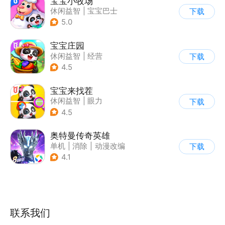
宝宝小牧场
休闲益智
|
宝宝巴士
下载
|
学习教育
|
儿童游戏
5.0
宝宝庄园
休闲益智
|
经营
下载
|
田园生活
|
宝宝巴士
4.5
宝宝来找茬
休闲益智
|
眼力
下载
|
宝宝巴士
|
儿童游戏
4.5
奥特曼传奇英雄
单机
|
消除
|
动漫改编
下载
|
奥特曼
4.1
联系我们