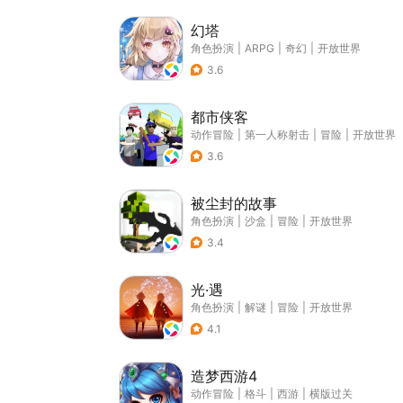
幻塔
角色扮演
|
ARPG
|
奇幻
|
开放世界
3.6
都市侠客
动作冒险
|
第一人称射击
|
冒险
|
开放世界
3.6
被尘封的故事
角色扮演
|
沙盒
|
冒险
|
开放世界
3.4
光·遇
角色扮演
|
解谜
|
冒险
|
开放世界
4.1
造梦西游4
动作冒险
|
格斗
|
西游
|
横版过关