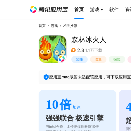
首页
游戏
软件
资
首页
游戏
相关推荐
森林冰火人
2.3
1.1万下载
策略
收集
探险
应用宝mac版暂未适配该应用，可下载应用宝
10
倍
加速
强强联合 极速引擎
与intel合作，比传统模拟器快10倍
腾