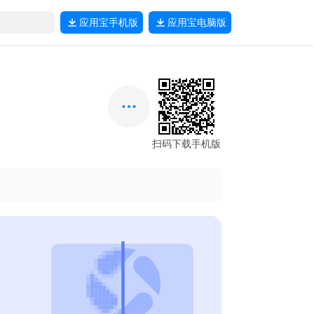
应用宝
手机版
应用宝
电脑版
扫码下载手机版