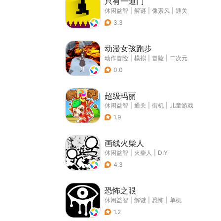
只有一道门
休闲益智
|
解谜
|
像素风
|
通关
3.3
动漫女孩跑步
动作冒险
|
模拟
|
冒险
|
二次元
0.0
超级玛丽
休闲益智
|
通关
|
街机
|
儿童游戏
1.9
画线火柴人
休闲益智
|
火柴人
|
DIY
4.3
恐怖之眼
休闲益智
|
解谜
|
恐怖
|
单机
1.2