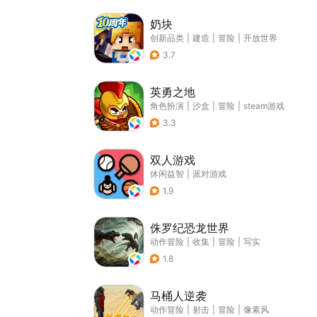
奶块
创新品类
|
建造
|
冒险
|
开放世界
3.7
英勇之地
角色扮演
|
沙盒
|
冒险
|
steam游戏
3.3
双人游戏
休闲益智
|
派对游戏
1.9
侏罗纪恐龙世界
动作冒险
|
收集
|
冒险
|
写实
1.8
马桶人逆袭
动作冒险
|
射击
|
冒险
|
像素风