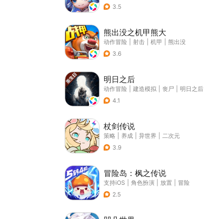
3.5
熊出没之机甲熊大
动作冒险
|
射击
|
机甲
|
熊出没
3.6
明日之后
动作冒险
|
建造模拟
|
丧尸
|
明日之后
4.1
杖剑传说
策略
|
养成
|
异世界
|
二次元
3.9
冒险岛：枫之传说
支持iOS
|
角色扮演
|
放置
|
冒险
2.5