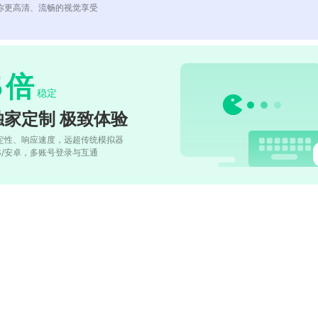
你更高清、流畅的视觉享受
5
倍
稳定
独家定制 极致体验
定性、响应速度，远超传统模拟器
OS/安卓，多账号登录与互通