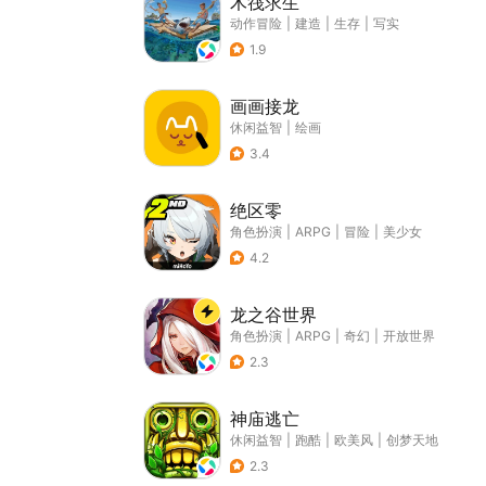
木筏求生
动作冒险
|
建造
|
生存
|
写实
1.9
画画接龙
休闲益智
|
绘画
3.4
绝区零
角色扮演
|
ARPG
|
冒险
|
美少女
4.2
龙之谷世界
角色扮演
|
ARPG
|
奇幻
|
开放世界
2.3
神庙逃亡
休闲益智
|
跑酷
|
欧美风
|
创梦天地
2.3