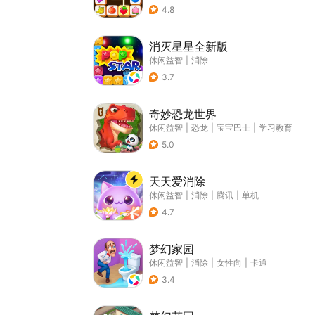
4.8
消灭星星全新版
休闲益智
|
消除
3.7
奇妙恐龙世界
休闲益智
|
恐龙
|
宝宝巴士
|
学习教育
5.0
天天爱消除
休闲益智
|
消除
|
腾讯
|
单机
4.7
梦幻家园
休闲益智
|
消除
|
女性向
|
卡通
3.4