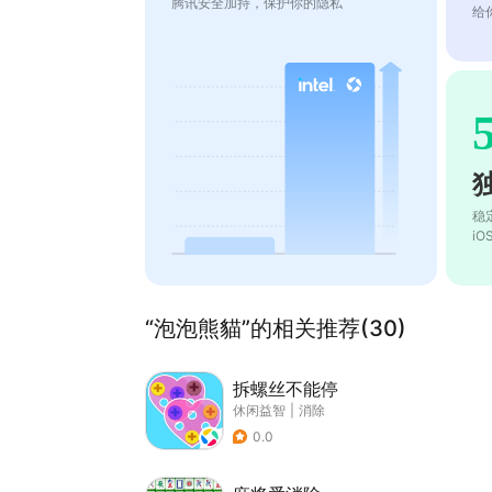
腾讯安全加持，保护你的隐私
给
稳
i
“泡泡熊貓”的相关推荐(30)
拆螺丝不能停
休闲益智
|
消除
0.0