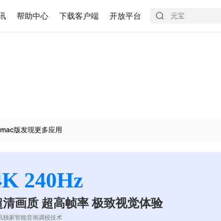
讯
帮助中心
下载客户端
开放平台
mac版发现更多应用
4K 240Hz
超清画质 超高帧率 极致视觉体验
讯独家智能音画调校技术