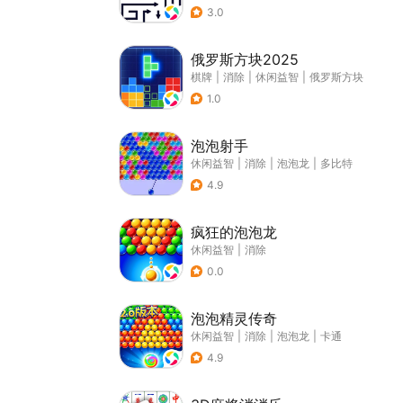
3.0
俄罗斯方块2025
棋牌
|
消除
|
休闲益智
|
俄罗斯方块
1.0
泡泡射手
休闲益智
|
消除
|
泡泡龙
|
多比特
4.9
疯狂的泡泡龙
休闲益智
|
消除
0.0
泡泡精灵传奇
休闲益智
|
消除
|
泡泡龙
|
卡通
4.9