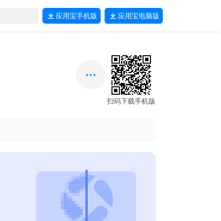
应用宝
手机版
应用宝
电脑版
扫码下载手机版