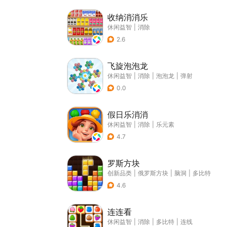
收纳消消乐
休闲益智
|
消除
2.6
飞旋泡泡龙
休闲益智
|
消除
|
泡泡龙
|
弹射
0.0
假日乐消消
休闲益智
|
消除
|
乐元素
4.7
罗斯方块
创新品类
|
俄罗斯方块
|
脑洞
|
多比特
4.6
连连看
休闲益智
|
消除
|
多比特
|
连线