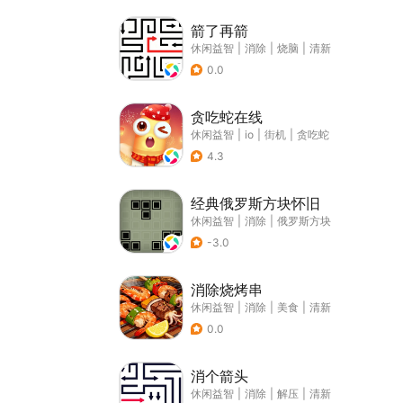
箭了再箭
休闲益智
|
消除
|
烧脑
|
清新
0.0
贪吃蛇在线
休闲益智
|
io
|
街机
|
贪吃蛇
4.3
经典俄罗斯方块怀旧
休闲益智
|
消除
|
俄罗斯方块
-3.0
消除烧烤串
休闲益智
|
消除
|
美食
|
清新
0.0
消个箭头
休闲益智
|
消除
|
解压
|
清新