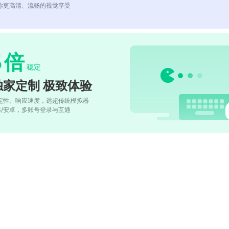
你更高清、流畅的视觉享受
5
倍
稳定
独家定制 极致体验
定性、响应速度，远超传统模拟器
OS/安卓，多账号登录与互通