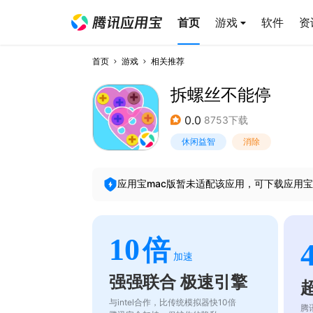
首页
游戏
软件
资
首页
游戏
相关推荐
拆螺丝不能停
0.0
8753下载
休闲益智
消除
应用宝mac版暂未适配该应用，可下载应用宝
10
倍
加速
强强联合 极速引擎
与intel合作，比传统模拟器快10倍
腾