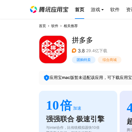
首页
游戏
软件
资
首页
软件
相关推荐
拼多多
3.8
29.4亿下载
团购特卖
综合商城
应用宝mac版暂未适配该应用，可下载应用宝
10
倍
加速
强强联合 极速引擎
与intel合作，比传统模拟器快10倍
腾