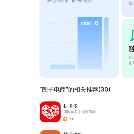
腾讯安全加持，保护你的隐私
给
独
账
“圈子电商”的相关推荐(30)
拼多多
团购特卖
|
综合商城
3.8