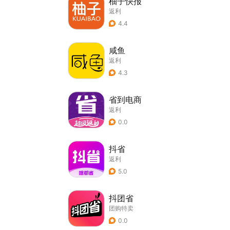
柚子快报
返利
4.4
咸鱼
返利
4.3
省到电商
返利
0.0
抖省
返利
5.0
抖团省
团购特卖
0.0