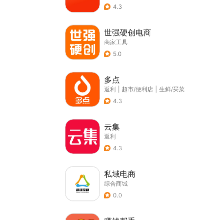
4.3
世强硬创电商
商家工具
5.0
多点
返利
|
超市/便利店
|
生鲜/买菜
4.3
云集
返利
4.3
私域电商
综合商城
0.0