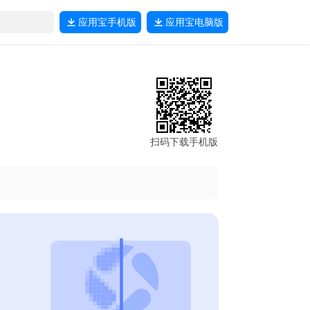
应用宝
手机版
应用宝
电脑版
扫码下载手机版