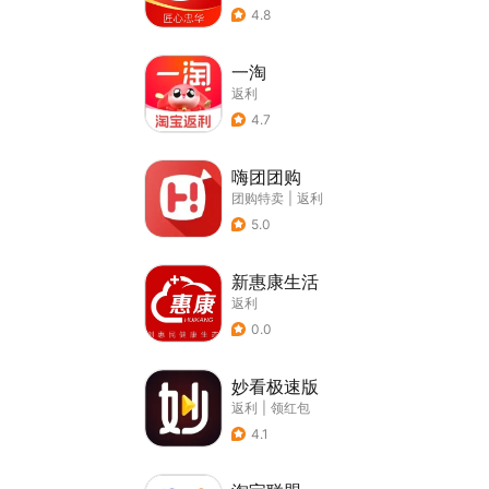
4.8
一淘
返利
4.7
嗨团团购
团购特卖
|
返利
5.0
新惠康生活
返利
0.0
妙看极速版
返利
|
领红包
4.1