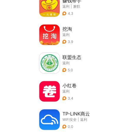
赚钱帮手
返利
|
兼职
4.3
挖淘
返利
3.9
联盟生态
返利
5.0
小红卷
返利
3.4
TP-LINK商云
WiFi安全
|
返利
0.0