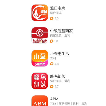
雅日电商
综合商城
5.0
中银智慧商家
商家收款
|
返利
1.0
小蚕惠生活
返利
4.4
蜂鸟部落
综合商城
|
返利
4.7
ABM
其他
|
商家管理
|
返利
|
海淘