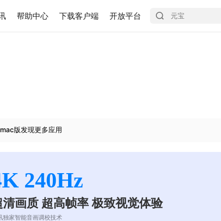
讯
帮助中心
下载客户端
开放平台
mac版发现更多应用
4K 240Hz
超清画质 超高帧率 极致视觉体验
讯独家智能音画调校技术