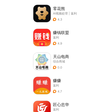
零花熊
AI视频处理
|
返利
4.3
赚钱联盟
返利
4.9
天山电商
综合商城
0.0
赚赚
返利
4.7
匠心忠华
返利