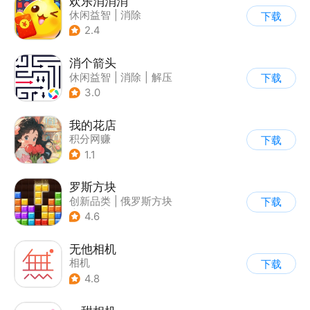
欢乐消消消
休闲益智
|
消除
下载
|
积分网赚
2.4
消个箭头
休闲益智
|
消除
|
解压
下载
|
清新
3.0
我的花店
积分网赚
下载
1.1
罗斯方块
创新品类
|
俄罗斯方块
下载
|
脑洞
|
多比特
4.6
无他相机
相机
下载
4.8