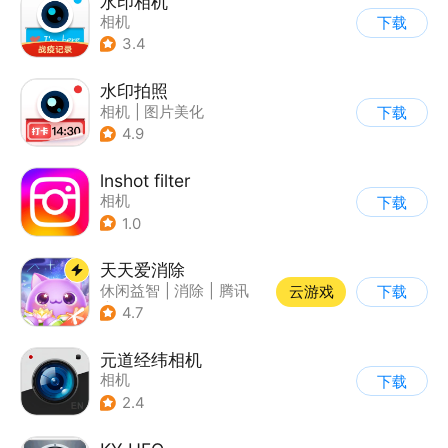
水印相机
相机
下载
3.4
水印拍照
相机
|
图片美化
下载
4.9
lnshot filter
相机
下载
1.0
天天爱消除
休闲益智
|
消除
|
腾讯
云游戏
下载
|
单机
4.7
元道经纬相机
相机
下载
2.4