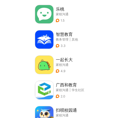
乐桃
家校沟通
1.5
智慧教育
教务管理
|
其他
3.3
一起长大
家校沟通
4.9
广西和教育
家校沟通
|
学生社区
2.0
扫呗校园通
家校沟通