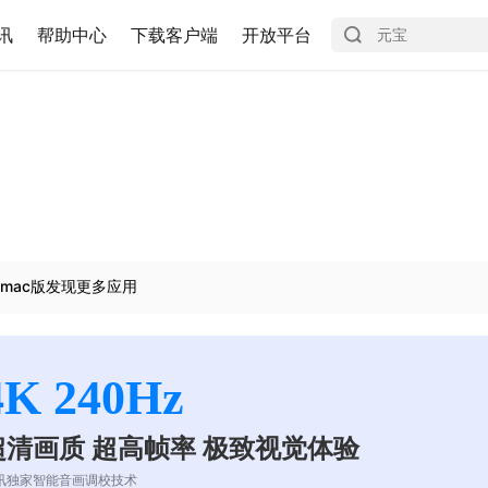
讯
帮助中心
下载客户端
开放平台
mac版发现更多应用
4K 240Hz
超清画质 超高帧率 极致视觉体验
讯独家智能音画调校技术