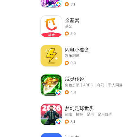
3.1
金基窝
基金
5.0
闪电小魔盒
娱乐测试
0.0
戒灵传说
角色扮演
|
ARPG
|
奇幻
|
千人同屏
4.4
梦幻足球世界
策略
|
模拟
|
足球
|
足球经理
3.1