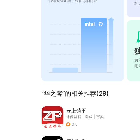
腾讯安全加持，保护你的隐私
给
独
账
“华之客”的相关推荐(29)
云上镇平
休闲益智
|
养成
|
写实
0.0