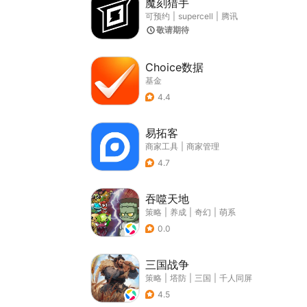
魔刻猎手
可预约
|
supercell
|
腾讯
敬请期待
Choice数据
基金
4.4
易拓客
商家工具
|
商家管理
4.7
吞噬天地
策略
|
养成
|
奇幻
|
萌系
0.0
三国战争
策略
|
塔防
|
三国
|
千人同屏
4.5