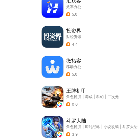
汇获客
效率办公
5.0
投资界
财经资讯
4.4
微拓客
移动办公
5.0
王牌机甲
角色扮演
|
养成
|
科幻
|
二次元
0.0
斗罗大陆
角色扮演
|
即时战略
|
小说改编
|
斗罗大陆
3.9