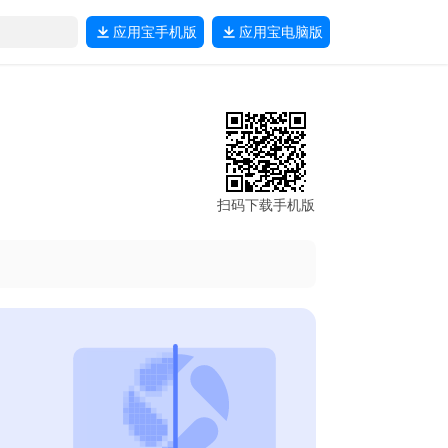
应用宝
手机版
应用宝
电脑版
扫码下载手机版