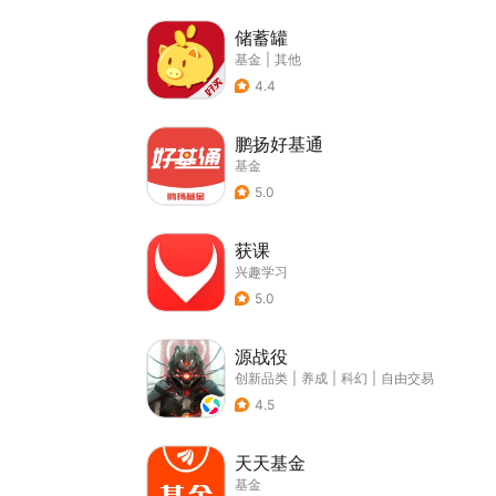
储蓄罐
基金
|
其他
4.4
鹏扬好基通
基金
5.0
获课
兴趣学习
5.0
源战役
创新品类
|
养成
|
科幻
|
自由交易
4.5
天天基金
基金