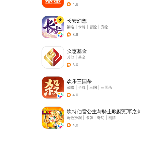
4.6
长安幻想
策略
|
卡牌
|
冒险
|
宠物
3.9
众惠基金
其他
|
基金
3.0
欢乐三国杀
策略
|
卡牌
|
三国
|
三国杀
4.0
坎特伯雷公主与骑士唤醒冠军之
角色扮演
|
卡牌
|
奇幻
|
剧情
4.0