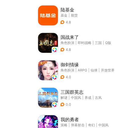
陆基金
基金
|
期货
4.8
国战来了
角色扮演
|
即时战略
|
三国
|
Q版
4.8
御剑情缘
角色扮演
|
ARPG
|
仙侠
|
开放世界
4.0
三国群英志
解谜
|
中国风
|
养成
|
古风
0.0
我的勇者
策略
|
弹幕射击
|
奇幻
|
中国风