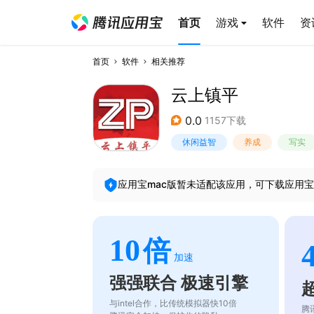
首页
游戏
软件
资
首页
软件
相关推荐
云上镇平
0.0
1157下载
休闲益智
养成
写实
应用宝mac版暂未适配该应用，可下载应用宝
10
倍
加速
强强联合 极速引擎
与intel合作，比传统模拟器快10倍
腾