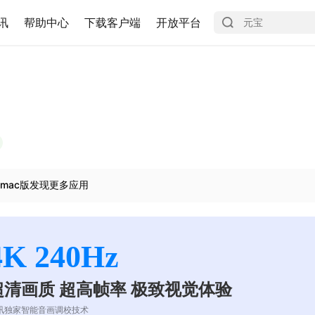
讯
帮助中心
下载客户端
开放平台
mac版发现更多应用
4K 240Hz
超清画质 超高帧率 极致视觉体验
讯独家智能音画调校技术