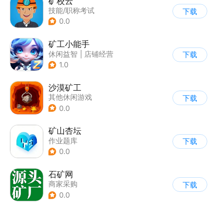
矿校云
技能/职称考试
下载
0.0
矿工小能手
休闲益智
|
店铺经营
下载
|
卡通
1.0
沙漠矿工
其他休闲游戏
下载
0.0
矿山杏坛
作业题库
下载
0.0
石矿网
商家采购
下载
0.0