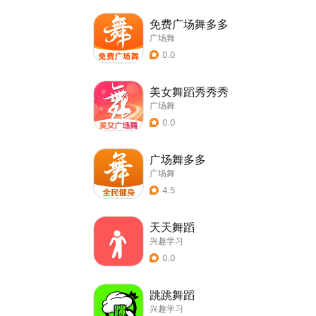
免费广场舞多多
广场舞
0.0
美女舞蹈秀秀秀
广场舞
0.0
广场舞多多
广场舞
4.5
天天舞蹈
兴趣学习
0.0
跳跳舞蹈
兴趣学习