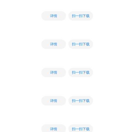
扫一扫下载
详情
扫一扫下载
详情
扫一扫下载
详情
扫一扫下载
详情
扫一扫下载
详情