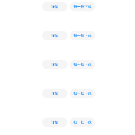
扫一扫下载
详情
扫一扫下载
详情
扫一扫下载
详情
扫一扫下载
详情
扫一扫下载
详情