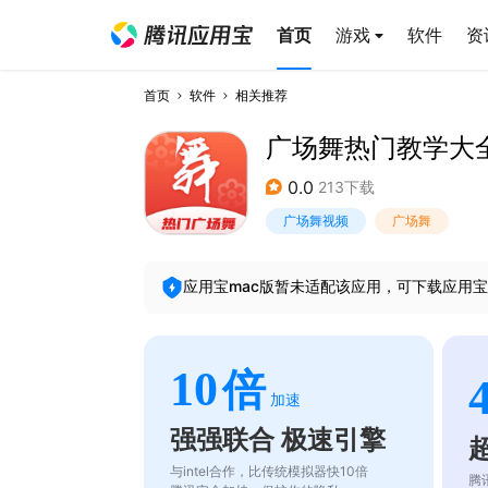
首页
游戏
软件
资
首页
软件
相关推荐
广场舞热门教学大
0.0
213下载
广场舞视频
广场舞
应用宝mac版暂未适配该应用，可下载应用宝
10
倍
加速
强强联合 极速引擎
与intel合作，比传统模拟器快10倍
腾