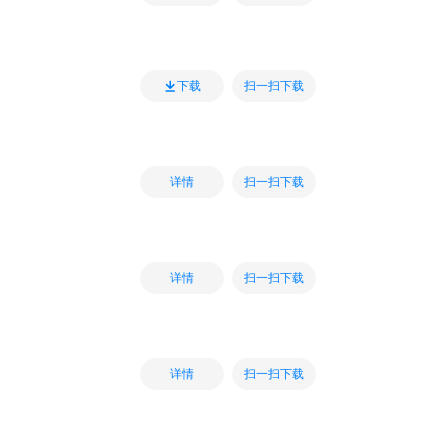
扫一扫下载
下载
扫一扫下载
详情
扫一扫下载
详情
扫一扫下载
详情