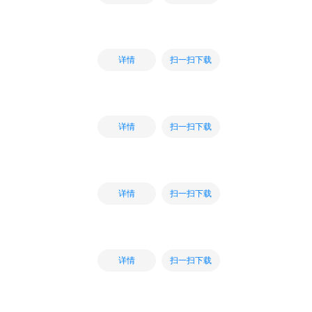
扫一扫下载
详情
扫一扫下载
详情
扫一扫下载
详情
扫一扫下载
详情