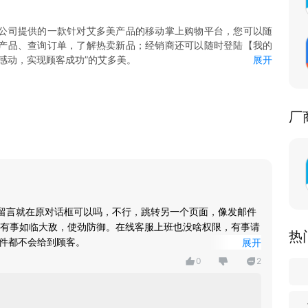
公司提供的一款针对艾多美产品的移动掌上购物平台，您可以随
产品、查询订单，了解热卖新品；经销商还可以随时登陆【我的
感动，实现顾客成功”的艾多美。
展开
单、付款、产品收藏、搜索产品、购物车、订单查询等功能。
城、品牌故事等频道模块，帮助您感兴趣的商城内容进行快速了
厂
、优惠券、系统客服、公告、常见问题等功能。
艾多美企业站、艾多美频道、我的办公室等。
留言就在原对话框可以吗，不行，跳转另一个页面，像发邮件
有事如临大敌，使劲防御。在线客服上班也没啥权限，有事请
热
软件都不会给到顾客。
展开
全新的，而不是在V1上直接升级替代，V1还在，除了查历史
0
2
残在那里。V2是需要重新输入账户和密码重新登录的，查不
有评论功能。旧版本是没有评论功能的。