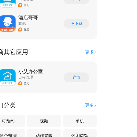
0.0
酒店哥哥
其他
下载
5.0
商其它应用
更多
小艾办公室
日程管理
详情
0.0
门分类
更多
可预约
视频
单机
角色扮演
动作冒险
休闲益智