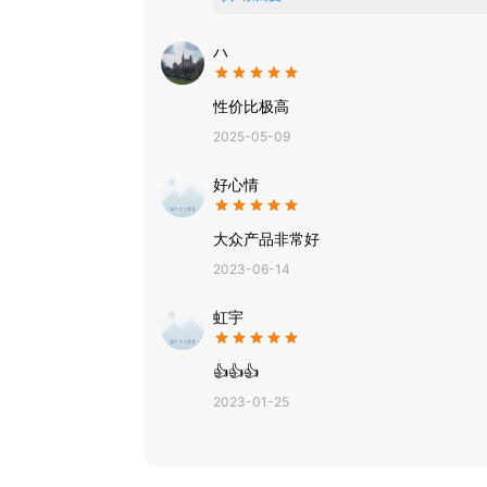
就是非常倒退的软件。
ハ
性价比极高
2025-05-09
好心情
大众产品非常好
2023-06-14
虹宇
👍👍👍
2023-01-25