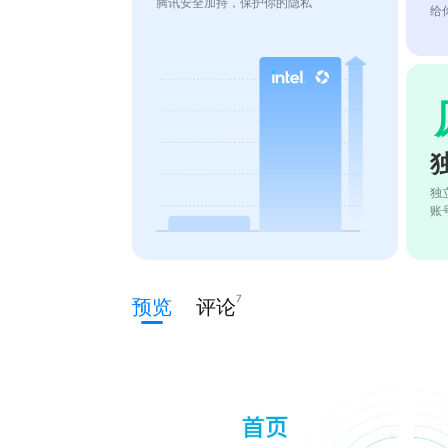
腾讯安全加持，保护你的隐私
给
独
账
7
预览
评论