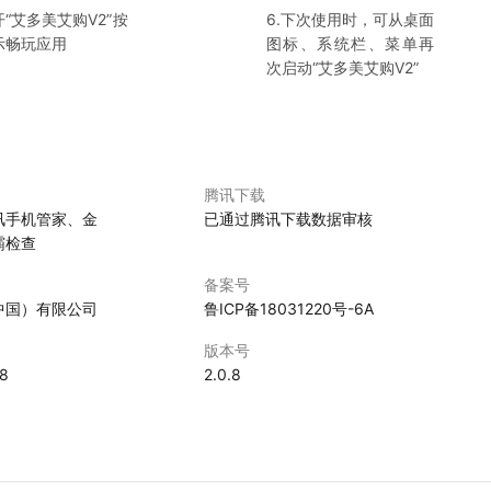
开“
艾多美艾购V2
”按
6.下次使用时，可从桌面
示畅玩应用
图标、系统栏、菜单再
次启动“
艾多美艾购V2
”
腾讯下载
讯手机管家、金
已通过腾讯下载数据审核
霸检查
备案号
中国）有限公司
鲁ICP备18031220号-6A
版本号
28
2.0.8