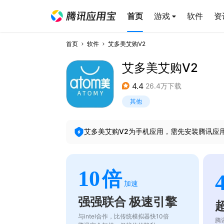
首页
游戏
软件
资
首页
软件
艾多美艾购V2
艾多美艾购V2
4.4
26.4万下载
其他
艾多美艾购V2
为手机应用，需先安装腾讯应
10
倍
加速
强强联合 极速引擎
与intel合作，比传统模拟器快10倍
腾