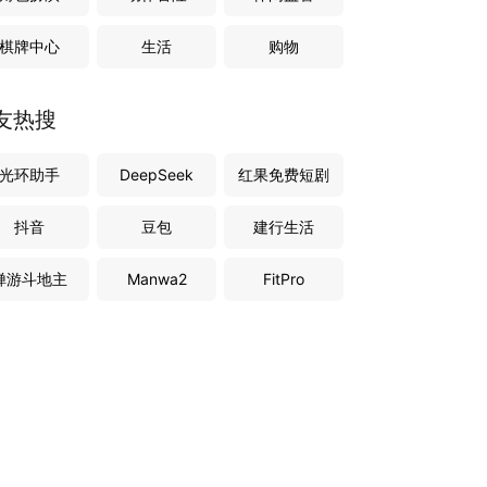
棋牌中心
生活
购物
友热搜
光环助手
DeepSeek
红果免费短剧
抖音
豆包
建行生活
禅游斗地主
Manwa2
FitPro