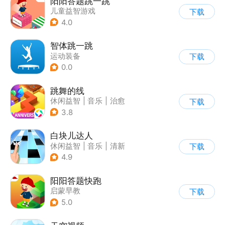
阳阳答题跳一跳
儿童益智游戏
下载
|
知识竞赛
4.0
智体跳一跳
运动装备
下载
0.0
跳舞的线
休闲益智
|
音乐
|
治愈
下载
3.8
白块儿达人
休闲益智
|
音乐
|
清新
下载
|
多比特
4.9
阳阳答题快跑
启蒙早教
下载
5.0