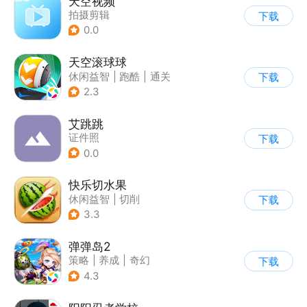
天空视频
拍摄剪辑
下载
0.0
天空滚球球
休闲益智
|
跑酷
|
通关
下载
2.3
艾跳跳
证件照
下载
0.0
快乐切水果
休闲益智
|
切削
下载
3.3
弹弹岛2
策略
|
养成
|
奇幻
下载
|
Q版
4.3