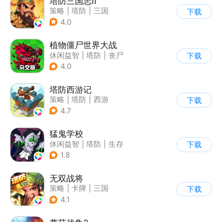
塔防三国志II
策略
|
塔防
|
三国
下载
|
卡通
4.0
植物僵尸世界大战
休闲益智
|
塔防
|
丧尸
下载
|
卡通
4.0
塔防西游记
策略
|
塔防
|
西游
下载
|
萌系
4.7
猛鬼学校
休闲益智
|
塔防
|
生存
下载
|
暗黑
1.8
无双战将
策略
|
卡牌
|
三国
下载
|
中国风
4.1