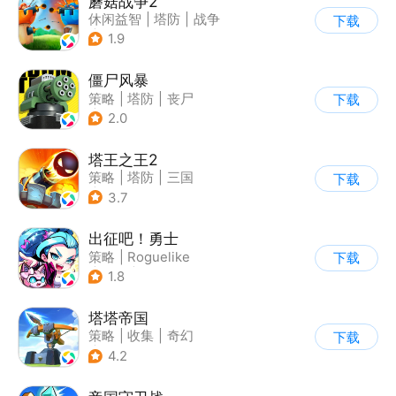
蘑菇战争2
休闲益智
|
塔防
|
战争
下载
|
战术竞技
1.9
僵尸风暴
策略
|
塔防
|
丧尸
下载
|
卡通
2.0
塔王之王2
策略
|
塔防
|
三国
下载
|
中国风
3.7
出征吧！勇士
策略
|
Roguelike
下载
|
末日
|
写实
1.8
塔塔帝国
策略
|
收集
|
奇幻
下载
|
卡通
4.2