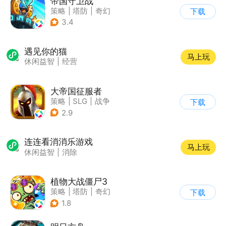
帝国守卫战
策略
|
塔防
|
奇幻
下载
|
卡通
3.4
遇见你的猫
马上玩
休闲益智
|
经营
大帝国征服者
策略
|
SLG
|
战争
下载
|
帝国时代
2.9
连连看消消乐游戏
马上玩
休闲益智
|
消除
植物大战僵尸3
策略
|
塔防
|
奇幻
下载
|
开放世界
1.8