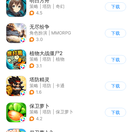
明日方舟
策略
|
塔防
|
奇幻
下载
|
废土
4.5
无尽纷争
角色扮演
|
MMORPG
下载
|
奇幻
|
欧美风
3.0
植物大战僵尸2
策略
|
塔防
|
植物
下载
|
植物大战僵尸
3.1
塔防精灵
策略
|
塔防
|
卡通
下载
|
自走棋
1.6
保卫萝卜
策略
|
塔防
|
保卫萝卜
下载
|
卡通
4.2