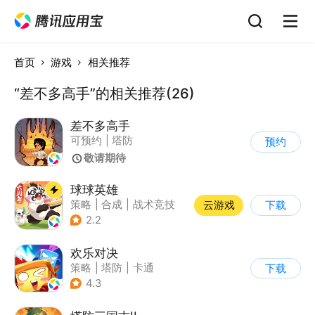
首页
游戏
相关推荐
“差不多高手”的相关推荐(26)
差不多高手
可预约
|
塔防
预约
敬请期待
球球英雄
策略
|
合成
|
战术竞技
云游戏
下载
|
创酷
2.2
欢乐对决
策略
|
塔防
|
卡通
下载
|
卡牌
4.3