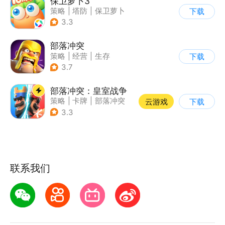
保卫萝卜3
策略
|
塔防
|
保卫萝卜
下载
|
卡通
3.3
部落冲突
策略
|
经营
|
生存
下载
|
部落冲突
3.7
部落冲突：皇室战争
策略
|
卡牌
|
部落冲突
云游戏
下载
|
卡通
3.3
联系我们