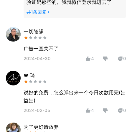
验证码那些的。我就微信登录就进去了
共
1
条回复
一切随缘
广告一直关不了
2024-04-30
4
0
🍁 琦
说好的免费，怎么弹出来一个今日次数用完(눈
益눈)
2024-02-05
4
0
为了更好请放弃