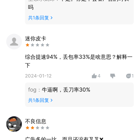
吗
共
1
条回复
迷你皮卡
综合提速94%，丢包率33%是啥意思？解释一
下
2024-01-12
4
1
fog
：
牛逼啊，丢刀率30%
共
1
条回复
不良信息
广告多的一比，而且还没有叉叉❌