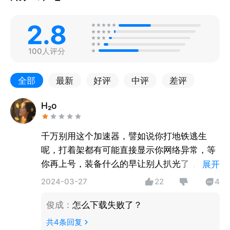
2.8
100人评分
全部
最新
好评
中评
差评
H₂o
千万别用这个加速器，譬如说你打地铁逃生
呢，打着架都有可能直接显示你网络异常，等
你再上号，装备什么的早让别人扒光了，动不
展开
动就会显示你网络异常什么的，特别恶心人
2024-03-27
22
4
俊成
：
怎么下载失败了？
共
4
条回复