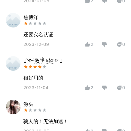
2024-01-06
2
0
焦博洋
还要实名认证
2023-12-09
2
0
༺ۣۖ救ۣۖ༒ۣ赎ۣۖ༻
很好用的
2023-11-04
2
0
源头
骗人的！无法加速！