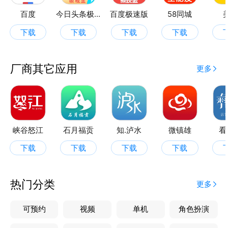
百度
今日头条极速版
百度极速版
58同城
在这里，你还可以对你的美丽家乡建设献策献力；
下载
下载
下载
下载
不久的将来，在这里，还能让你足不出户办理各类政务
服务，购买优质可选的农特产品和其他商品。
厂商其它应用
更多
“大美新平：一部手机看新平！”
峡谷怒江
石月福贡
知.泸水
微镇雄
看
下载
下载
下载
下载
热门分类
更多
可预约
视频
单机
角色扮演