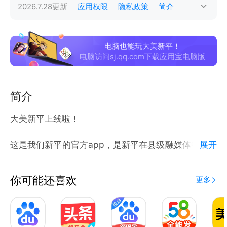
2026.7.28
更新
应用权限
隐私政策
简介
电脑也能玩大美新平！
电脑访问sj.qq.com下载应用宝电脑版
简介
大美新平上线啦！
这是我们新平的官方app，是新平在县级融媒体中心建
展开
设过程中的创新和实践。
你可能还喜欢
更多
在这里，你能看到本地的权威信息，涵盖政治、经济、
文化、教育、社会等时政和生活资讯；
在这里，你可以看到家乡的美景美食和民风民俗；